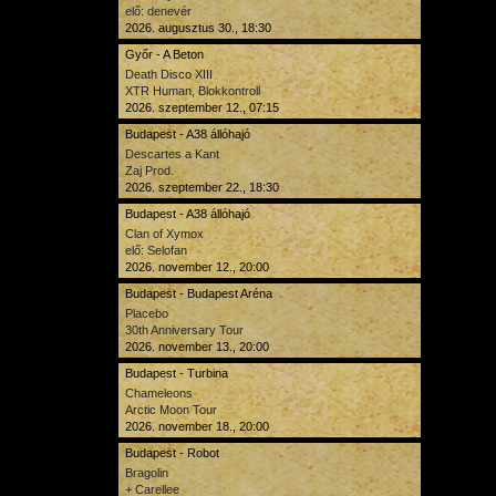
elő: denevér
2026. augusztus 30., 18:30
Győr - A Beton
Death Disco XIII
XTR Human, Blokkontroll
2026. szeptember 12., 07:15
Budapest - A38 állóhajó
Descartes a Kant
Zaj Prod.
2026. szeptember 22., 18:30
Budapest - A38 állóhajó
Clan of Xymox
elő: Selofan
2026. november 12., 20:00
Budapest - Budapest Aréna
Placebo
30th Anniversary Tour
2026. november 13., 20:00
Budapest - Turbina
Chameleons
Arctic Moon Tour
2026. november 18., 20:00
Budapest - Robot
Bragolin
+ Carellee