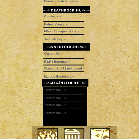
Dunakömlődi temető »
Omniozis »
Kylmä Krypta »
Idles | Budapest Park »
John McKay »
Current 93 »
R.I.P | Bergman »
ClassicUs #4 | mix|cloud »
Morgue Ensemble »
Hamarosan... »
Hamarosan... »
Hamarosan... »
Hamarosan... »