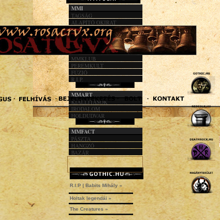
MMI
TAGSÁG
ALAPÍTÓ OKIRAT
KÖZHASZN. JEL.
1%
MMACT
MMKLUB
PEREMKULT
FÚZIÓ
R.I.P.
MMART
KIÁLLÍTÁSOK
IRODALOM
HOLDUDVAR
MMFACT
PÁSZTA
HANGZÓ
BAZÁR
R.I.P | Babits Mihály »
Holtak legendái »
The Creatures »