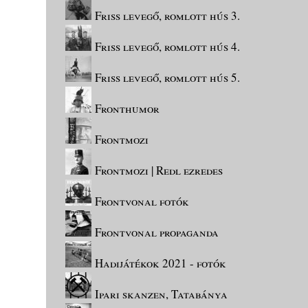
Friss levegő, romlott hús 3.
Friss levegő, romlott hús 4.
Friss levegő, romlott hús 5.
Fronthumor
Frontmozi
Frontmozi | Redl ezredes
Frontvonal fotók
Frontvonal propaganda
Hadijátékok 2021 - fotók
Ipari skanzen, Tatabánya