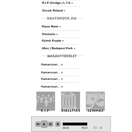
R.I.P Orridge | L.T.S »
Orcsik Roland »
Klaus Nomi »
Omniozis »
Kylmä Krypta »
Idles | Budapest Park »