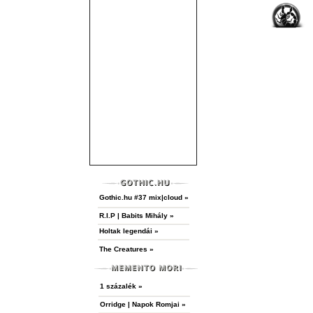
Gothic.hu #37 mix|cloud »
R.I.P | Babits Mihály »
Holtak legendái »
The Creatures »
1 százalék »
Orridge | Napok Romjai »