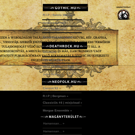
R.I.P | Babits Mihály »
Holtak legendái »
The Creatures »
Dunakömlődi temető »
Omniozis »
Kylmä Krypta »
Idles | Budapest Park »
John McKay »
Current 93 »
R.I.P | Bergman »
ClassicUs #4 | mix|cloud »
Morgue Ensemble »
Hamarosan... »
Hamarosan... »