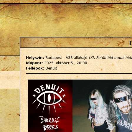
Jump to navigation
Helyszín:
Budapest - A38 állóhajó
(XI. Petőfi híd budai híd
Időpont:
2025. október 5., 20:00
Fellépők:
Denuit