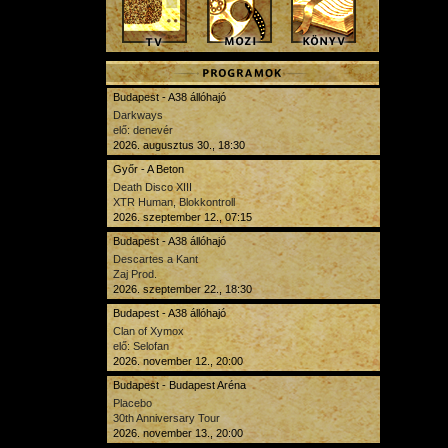
Budapest - A38 állóhajó
Darkways
elő: denevér
2026. augusztus 30., 18:30
Győr - A Beton
Death Disco XIII
XTR Human, Blokkontroll
2026. szeptember 12., 07:15
Budapest - A38 állóhajó
Descartes a Kant
Zaj Prod.
2026. szeptember 22., 18:30
Budapest - A38 állóhajó
Clan of Xymox
elő: Selofan
2026. november 12., 20:00
Budapest - Budapest Aréna
Placebo
30th Anniversary Tour
2026. november 13., 20:00