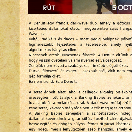
A Denuit egy francia darkwave duó, amely a gótikus
kísérteties dallamokat ötvözi, megteremtve saját hangz
Wave-et.
Költői, radikális és dacos – most pedig belépnek pálya
legmerészebb fejezetébe: a Faceless-be, amely nyíl
algoritmikus irányítás ellen.
Nincsenek arcok. Nincsenek filterek. A Denuit eltűnik 
hogy visszaköveteljen valami nyerset és valóságosat.
Zenéjük nem követi a szabályokat – inkább elégeti őket.
Durva, filmszerű és zsigeri – azoknak szól, akik nem e
gép formálja őket.
Ez nem trend. Ez a Denuit.
---
A sötét égbolt alatt, ahol a csillagok alig-alig pislákol
ürességben, ott találjuk a Barking Babies zenekart, am
fuvallatok és a melankólia ural. A dark wave műfaj szülöt
zene sötét, kavargó mélységeiben lelték meg igaz otthonu
A Barking Babies zenéjében a szintetizátorok hideg
dallamai keverednek a gitár sötét, torzított akkordjaiva
basszusgitár és dobgép súlyos, fémes ritmusai kísérnek
egy rideg, mégis lenyűgözően szép hangzás, amely eg