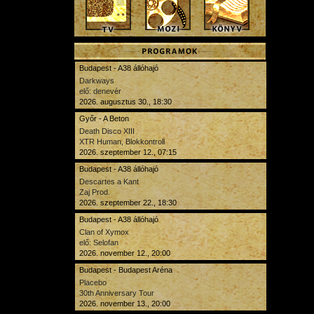
Budapest - A38 állóhajó
Darkways
elő: denevér
2026. augusztus 30., 18:30
Győr - A Beton
Death Disco XIII
XTR Human, Blokkontroll
2026. szeptember 12., 07:15
Budapest - A38 állóhajó
Descartes a Kant
Zaj Prod.
2026. szeptember 22., 18:30
Budapest - A38 állóhajó
Clan of Xymox
elő: Selofan
2026. november 12., 20:00
Budapest - Budapest Aréna
Placebo
30th Anniversary Tour
2026. november 13., 20:00