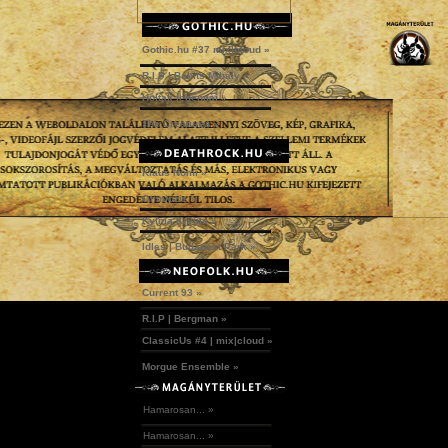
Gothic.hu #37 mix|cloud »
R.I.P | Babits Mihály »
Holtak legendái »
The Creatures »
Klaus Nomi »
Omniozis »
Kylmä Krypta »
Idles | Budapest Park »
Current 93 »
R.I.P | Bergman »
ClassicUs #4 | mix|cloud »
Morgue Ensemble »
Hamarosan... »
Hamarosan... »