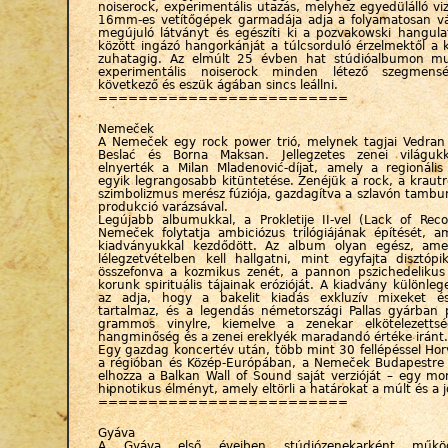
noiserock, experimentális utazás, melyhez egyedülálló vizu
16mm-es vetítőgépek garmadája adja a folyamatosan vá
megújuló látványt és egészíti ki a pozvakowski hangula
között ingázó hangorkánját a túlcsorduló érzelmektől a k
zuhatagig. Az elmúlt 25 évben hat stúdióalbumon mu
experimentális noiserock minden létező szegmens
következő és eszük ágában sincs leállni.
=========================
Nemeček
A Nemeček egy rock power trió, melynek tagjai Vedran 
Beslać és Borna Maksan. Jellegzetes zenei világuk
elnyerték a Milan Mladenović-díjat, amely a regionális
egyik legrangosabb kitüntetése. Zenéjük a rock, a krautr
szimbolizmus merész fúziója, gazdagítva a szlavón tambur
produkció varázsával.
Legújabb albumukkal, a Prokletije II-vel (Lack of Rec
Nemeček folytatja ambiciózus trilógiájának építését, a
kiadványukkal kezdődött. Az album olyan egész, ame
lélegzetvételben kell hallgatni, mint egyfajta disztóp
összefonva a kozmikus zenét, a pannon pszichedelikus
korunk spirituális tájainak erózióját. A kiadvány különleg
az adja, hogy a bakelit kiadás exkluzív mixeket és
tartalmaz, és a legendás németországi Pallas gyárban 
grammos vinylre, kiemelve a zenekar elkötelezettsé
hangminőség és a zenei ereklyék maradandó értéke iránt.
Egy gazdag koncertév után, több mint 30 fellépéssel Ho
a régióban és Közép-Európában, a Nemeček Budapestre 
elhozza a Balkan Wall of Sound saját verzióját – egy m
hipnotikus élményt, amely eltörli a határokat a múlt és a j
=========================
Gyáva
A Gyáva első éveiben stúdiózenekarként működ