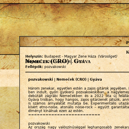
Jump to navigation
k
Helyszín:
Budapest - Magyar Zene Háza
(Városliget)
Nemeček (CRO) | Gyáva
Időpont:
2026. február 4., 19:00
Fellépők:
pozvakowski
pozvakowski | Nemeček (CRO) | Gyáva
Három zenekar, egyetlen estén a zajos gitárok jegyében.
ben indult, győri gyökerű pozvakowskiban, a nagyleme
debütált zágrábi Nemečekben és a 2022 óta új felál
Gyáva trióban, hogy hangos, zajos gitárzenét játszik, a
is számos árnyalatát mutatja be. Experimentális utazá
kísért etno-noise, atonális noise-rock – együtt garantá
élményt kínálnak ezen az estén.
=========================
pozvakowski
Az ország nagy valószínűséggel leghangosabb zenekar