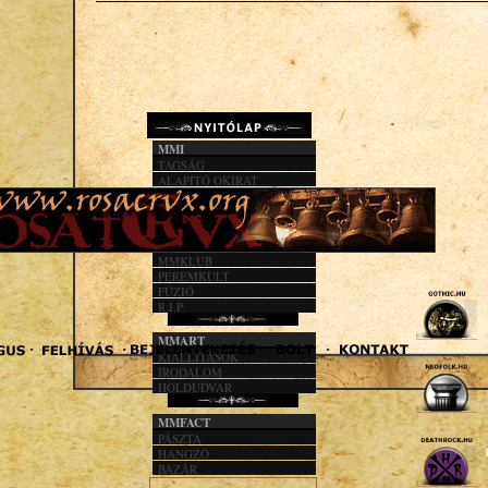
MMI
TAGSÁG
ALAPÍTÓ OKIRAT
KÖZHASZN. JEL.
1%
MMACT
MMKLUB
PEREMKULT
FÚZIÓ
R.I.P.
MMART
KIÁLLÍTÁSOK
IRODALOM
HOLDUDVAR
MMFACT
PÁSZTA
HANGZÓ
BAZÁR