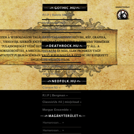
R.I.P | Babits Mihály »
Holtak legendái »
The Creatures »
Dunakömlődi temető »
Omniozis »
Kylmä Krypta »
Idles | Budapest Park »
John McKay »
Current 93 »
R.I.P | Bergman »
ClassicUs #4 | mix|cloud »
Morgue Ensemble »
Hamarosan... »
Hamarosan... »