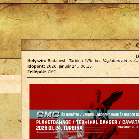
Jump to navigation
b
Helyszín:
Budapest - Turbina
(VIII. ker. Vajdahunyad u. 4.)
Időpont:
2026. január 24., 06:15
Fellépők:
CMC