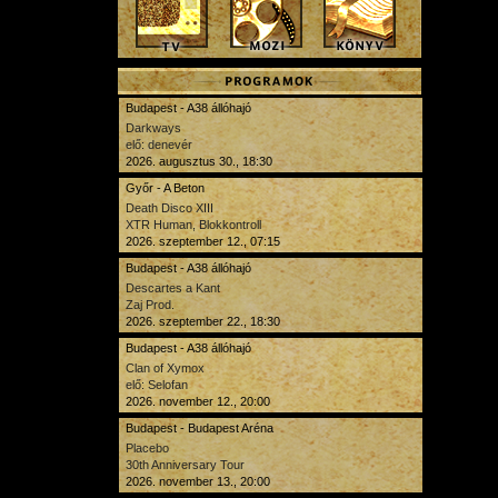
Budapest - A38 állóhajó
Darkways
elő: denevér
2026. augusztus 30., 18:30
Győr - A Beton
Death Disco XIII
XTR Human, Blokkontroll
2026. szeptember 12., 07:15
Budapest - A38 állóhajó
Descartes a Kant
Zaj Prod.
2026. szeptember 22., 18:30
Budapest - A38 állóhajó
Clan of Xymox
elő: Selofan
2026. november 12., 20:00
Budapest - Budapest Aréna
Placebo
30th Anniversary Tour
2026. november 13., 20:00