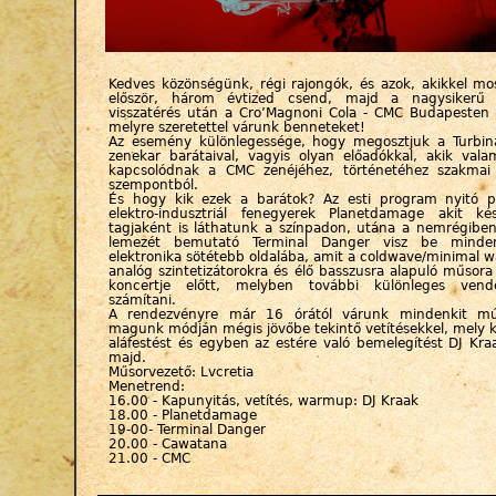
Kedves közönségünk, régi rajongók, és azok, akikkel mo
először, három évtized csend, majd a nagysikerű 
visszatérés után a Cro’Magnoni Cola - CMC Budapesten 
melyre szeretettel várunk benneteket!
Az esemény különlegessége, hogy megosztjuk a Turbin
zenekar barátaival, vagyis olyan előadókkal, akik val
kapcsolódnak a CMC zenéjéhez, történetéhez szakmai
szempontból.
És hogy kik ezek a barátok? Az esti program nyitó p
elektro-indusztriál fenegyerek Planetdamage akit 
tagjaként is láthatunk a színpadon, utána a nemrégiben
lemezét bemutató Terminal Danger visz be minden
elektronika sötétebb oldalába, amit a coldwave/minimal
analóg szintetizátorokra és élő basszusra alapuló műsora
koncertje előtt, melyben további különleges vend
számítani.
A rendezvényre már 16 órától várunk mindenkit mú
magunk módján mégis jövőbe tekintő vetítésekkel, mely 
aláfestést és egyben az estére való bemelegítést DJ Kraa
majd.
Műsorvezető: Lvcretia
Menetrend:
16.00 - Kapunyitás, vetítés, warmup: DJ Kraak
18.00 - Planetdamage
19-00- Terminal Danger
20.00 - Cawatana
21.00 - CMC