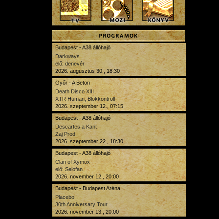
Budapest - A38 állóhajó
Darkways
elő: denevér
2026. augusztus 30., 18:30
Győr - A Beton
Death Disco XIII
XTR Human, Blokkontroll
2026. szeptember 12., 07:15
Budapest - A38 állóhajó
Descartes a Kant
Zaj Prod.
2026. szeptember 22., 18:30
Budapest - A38 állóhajó
Clan of Xymox
elő: Selofan
2026. november 12., 20:00
Budapest - Budapest Aréna
Placebo
30th Anniversary Tour
2026. november 13., 20:00