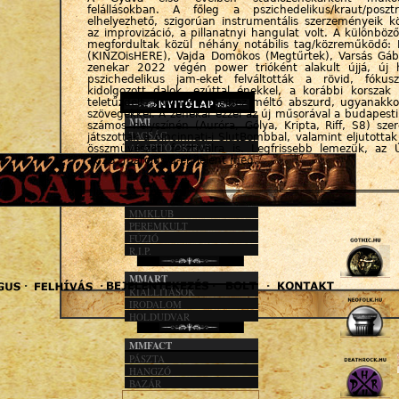
felállásokban. A főleg a pszichedelikus/kraut/posz
elhelyezhető, szigorúan instrumentális szerzeményeik k
az improvizáció, a pillanatnyi hangulat volt. A különböző
megfordultak közül néhány notábilis tag/közreműködő:
(KINZOisHERE), Vajda Domokos (Megtűrtek), Varsás Gá
zenekar 2022 végén power trióként alakult újjá, új 
pszichedelikus jam-eket felváltották a rövid, fókusz
kidolgozott dalok, ezúttal énekkel, a korábbi korszak 
teletűzdelt, különös címeihez méltó abszurd, ugyanakk
szövegekkel. A zenekar ezzel az új műsorával a budapes
MMI
számos helyszínén (Auróra, Gólya, Kripta, Riff, S8) szere
TAGSÁG
játszottak a cincinnati-i SlutBombbal, valamint eljutott
ALAPÍTÓ OKIRAT
összművészeti fesztiválra is. Legfrissebb lemezük, az Ú
KÖZHASZN. JEL.
2025. március 9-én jelent meg.
1%
MMACT
MMKLUB
PEREMKULT
FÚZIÓ
R.I.P.
MMART
KIÁLLÍTÁSOK
IRODALOM
HOLDUDVAR
MMFACT
PÁSZTA
HANGZÓ
BAZÁR