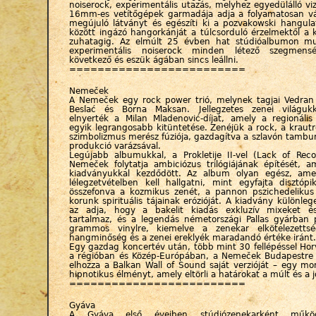
noiserock, experimentális utazás, melyhez egyedülálló vizu
16mm-es vetítőgépek garmadája adja a folyamatosan vá
megújuló látványt és egészíti ki a pozvakowski hangula
között ingázó hangorkánját a túlcsorduló érzelmektől a k
zuhatagig. Az elmúlt 25 évben hat stúdióalbumon mu
experimentális noiserock minden létező szegmens
következő és eszük ágában sincs leállni.
=========================
Nemeček
A Nemeček egy rock power trió, melynek tagjai Vedran 
Beslać és Borna Maksan. Jellegzetes zenei világuk
elnyerték a Milan Mladenović-díjat, amely a regionális
egyik legrangosabb kitüntetése. Zenéjük a rock, a krautr
szimbolizmus merész fúziója, gazdagítva a szlavón tambur
produkció varázsával.
Legújabb albumukkal, a Prokletije II-vel (Lack of Rec
Nemeček folytatja ambiciózus trilógiájának építését, a
kiadványukkal kezdődött. Az album olyan egész, ame
lélegzetvételben kell hallgatni, mint egyfajta disztóp
összefonva a kozmikus zenét, a pannon pszichedelikus
korunk spirituális tájainak erózióját. A kiadvány különleg
az adja, hogy a bakelit kiadás exkluzív mixeket és
tartalmaz, és a legendás németországi Pallas gyárban 
grammos vinylre, kiemelve a zenekar elkötelezettsé
hangminőség és a zenei ereklyék maradandó értéke iránt.
Egy gazdag koncertév után, több mint 30 fellépéssel Ho
a régióban és Közép-Európában, a Nemeček Budapestre 
elhozza a Balkan Wall of Sound saját verzióját – egy m
hipnotikus élményt, amely eltörli a határokat a múlt és a j
=========================
Gyáva
A Gyáva első éveiben stúdiózenekarként működ