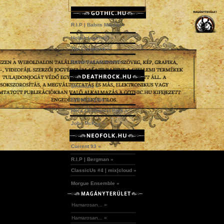
R.I.P | Babits Mihály »
Holtak legendái »
The Creatures »
Dunakömlődi temető »
Omniozis »
Kylmä Krypta »
Idles | Budapest Park »
John McKay »
Current 93 »
R.I.P | Bergman »
ClassicUs #4 | mix|cloud »
Morgue Ensemble »
Hamarosan... »
Hamarosan... »