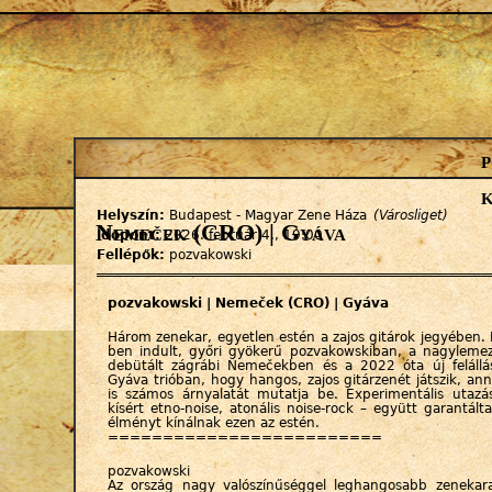
Jump to navigation
k
Helyszín:
Budapest - Magyar Zene Háza
(Városliget)
Nemeček (CRO) | Gyáva
Időpont:
2026. február 4., 19:00
Fellépők:
pozvakowski
pozvakowski | Nemeček (CRO) | Gyáva
Három zenekar, egyetlen estén a zajos gitárok jegyében.
ben indult, győri gyökerű pozvakowskiban, a nagyleme
debütált zágrábi Nemečekben és a 2022 óta új felál
Gyáva trióban, hogy hangos, zajos gitárzenét játszik, a
is számos árnyalatát mutatja be. Experimentális utazá
kísért etno-noise, atonális noise-rock – együtt garantá
élményt kínálnak ezen az estén.
=========================
pozvakowski
Az ország nagy valószínűséggel leghangosabb zenekar