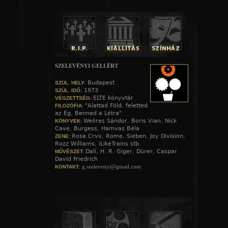
SZELEVÉNYI GELLÉRT
Budapest
SZÜL. HELY:
1973
SZÜL. IDŐ:
ELTE könyvtár
VÉGZETTSÉG:
"Alattad Föld, feletted
FILOZÓFIA:
az Ég, Benned a Létra"
Weöres Sándor, Boris Vian, Nick
KÖNYVEK:
Cave, Burgess, Hamvas Béla
Rosa Crvx, Rome, Sieben, Joy Division,
ZENE:
Rozz Williams, iLikeTrains stb.
Dalí, H. R. Giger, Dürer, Caspar
MŰVÉSZET:
David Friedrich
g.szelevenyi@gmail.com
KONTAKT: