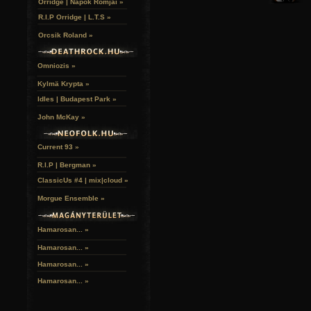
Orridge | Napok Romjai »
R.I.P Orridge | L.T.S »
Orcsik Roland »
Omniozis »
Kylmä Krypta »
Idles | Budapest Park »
John McKay »
Current 93 »
R.I.P | Bergman »
ClassicUs #4 | mix|cloud »
Morgue Ensemble »
Hamarosan... »
Hamarosan...
»
Hamarosan...
»
Hamarosan...
»