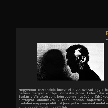
Jump to navigation
R
P
János
Negyvenöt esztendeje hunyt el a 20. század egyik 
hatású magyar költője, Pilinszky János. Évfordulós 
Budán a Vízraktérben, képregényt írásából a Tajtéko
életrajzot oldalunkra - több módon hajtottunk 
irodalmi nagysága előtt. A Jóságról írt soraival emlék
a melegedő májusi napon Rá.