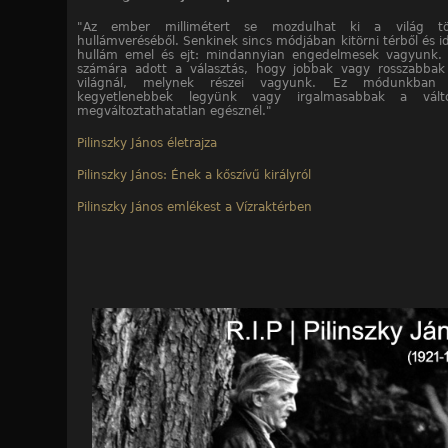
"Az ember millimétert se mozdulhat ki a világ tör
hullámveréséből. Senkinek sincs módjában kitörni térből és i
hullám emel és ejt: mindannyian engedelmesek vagyunk. 
számára adott a választás, hogy jobbak vagy rosszabbak
világnál, melynek részei vagyunk. Ez módunkban 
kegyetlenebbek legyünk vagy irgalmasabbak a válto
megváltoztathatatlan egésznél."
Pilinszky János életrajza
Pilinszky János: Ének a kőszívű királyról
Pilinszky János emlékest a Vízraktérben