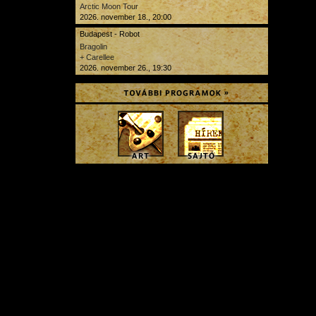
Arctic Moon Tour
2026. november 18., 20:00
Budapest - Robot
Bragolin
+ Carellee
2026. november 26., 19:30