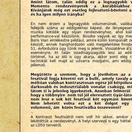
Amint látom, talán eddig ez a legnagyobb 
Memento rendezvényetek a korábbiakhoz 
Kívánjátok még ezt esetleg fejleszteni-bővíteni a
és ha igen milyen irányba?
Én nem érzem a legnagyobb volumenűnek, valób
fellépők száma az eddigiekhez képest, de lényeges
munka kötődik egy olyan rendezvényhez, ahol kiáll
performance-val készülünk. Büszke vagyok az így me
Boris Vian emlékestre például, amire külön komponált z
készült, ennek hanghordozón való megjelentése finisbe
51. évfordulóra úgy tűnik meg is jelenik. Visszatérve a j
eseményre, itt talán izzadtságszagúbb lesz az edd
történet, ha az idő is úgy akarja, akkor pont elég r
technikát kell majd az udvarra mozgatni, ami eddi
jellemző.
Megütötte a szemem, hogy a jövőhéten az a 
fesztivál fogja követni ezt a bulit, amely tavaly
méltóan valóban kontrasztosan egész jól kétpólusr
darkosabb és indusztriálabb vonalat csakúgy, m
látom ti is jelenleg igyekeztek. Azonban felmerül
hogy a többnyire nem túl jól eleresztett Gyár-lát
nem lesz e sok két fesztivál két egymást köve
Nem lehetett volna ezt a két dolgot egy
volumenű, ám közös fesztiválba összevonni?
A Kontraszt fesztiválról nem volt hír akkor, amikor
lekötöttük a rendezvényt. A helyi szervező is egy héttel 
az LD50 terveiről.