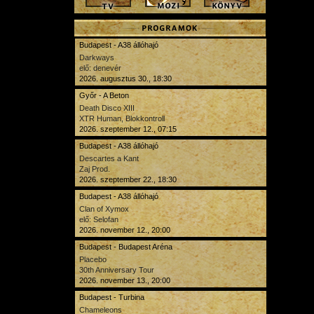
forrás:
http://sotetblog.wordpress.com/
Budapest - A38 állóhajó
Darkways
elő: denevér
2026. augusztus 30., 18:30
Győr - A Beton
Death Disco XIII
XTR Human, Blokkontroll
2026. szeptember 12., 07:15
Budapest - A38 állóhajó
Descartes a Kant
Zaj Prod.
2026. szeptember 22., 18:30
Budapest - A38 állóhajó
Clan of Xymox
elő: Selofan
2026. november 12., 20:00
Budapest - Budapest Aréna
Placebo
30th Anniversary Tour
2026. november 13., 20:00
Budapest - Turbina
Chameleons