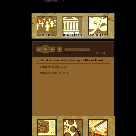
az jobb szerintem velünk sem lehetne. Tettem jav
Hamarosan... »
csapatokra, így nagy öröm, hogy a The Lucky Hun
Hiteljugend is bekerült a fellépők közé, a Collapsing N
pedig mi hoztuk képbe itthon, így némi túlzással azt 
egy kicsit mi is ott leszünk ezzel a ’Zajon. Kiállítókat
volna vinni Mátrafüredre, de ennek egyenlőre technikai
vannak, talán majd jövőre…
Te mint a hazai dark-goth szintér olyan képvise
szinte a kezdetektől végigjárta a hadak útját az
mellett tűzben- vízben, és aktívan részt vett a
fenntartásában, hogyan szemlélted végig eme
korszakait? Miben érzel fejlődéseke
deformálódásokat ha az elmúlt 18-évet vesszük fó
ami alatt mondjuk pályán vagy?
Lehetne erre oldalakon keresztül válaszolni, szűk
könnyű… Minden korszakból vannak kellemes és ke
emlékeim. Az lenne a jó, ha a jelenlegi struktúra (van
ahol fel lehet lépni, jönnek a külföldi bandák, markán
állnak rendelkezésre tájékozódásra) a régi mentalitású 
találkozhatna.
A fiatalokat kevésbé érdekli ez a műfaj, szinte nin
itthon, aki dark vagy goth közeli zenét játszana, e nél
rendkívül nehéz építkezni, tervezni, továbblépni.
Köszönöm a beszélgetést.
szerző: Kis