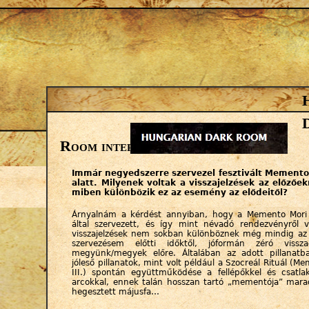
Jump to navigation
Room interjú
Immár negyedszerre szervezel fesztivált Memento
alatt. Milyenek voltak a visszajelzések az előzőe
miben különbözik ez az esemény az elődeitől?
Árnyalnám a kérdést annyiban, hogy a Memento Mori
által szervezett, és így mint névadó rendezvényről 
visszajelzések nem sokban különböznek még mindig az 
szervezésem előtti időktől, jóformán zéró visszac
megyünk/megyek előre. Általában az adott pillanat
jóleső pillanatok, mint volt például a Szocreál Rituál (M
III.) spontán együttműködése a fellépőkkel és csatlak
arcokkal, ennek talán hosszan tartó „mementója” mara
hegesztett májusfa…