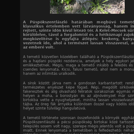
A Püspökszentlászló határában megbúvó teme
klasszikus értelemben vett látványosság, hanem i
rejtett, szinte időn kívül létező tér. A Kelet-Mecsek sű
körülölelve, távol a forgalomtól és a hétköznapi zajok
megközelítése is egyfajta átlépés: keskeny, kany
vezetnek ide, ahol a természet lassan visszaveszi, 
az emberé volt.
A temető közvetlen közelében található a Püspökszentlászló
és a hajdani püspöki rezidencia, amelyek a hely egykori je
emlékeztetnek. Mégis, maga a temető inkább a feledés és
csendes lenyomata. Kicsi, falusi temető, ahol nem a monu
hanem az intimitás uralkodik.
A sírok között járva nem a gondosan karbantartott ren
természetes enyészet képe fogad. Régi, megdőlt sírköve
fakeresztek és alig olvasható feliratok sorakoznak egymás m
helyen a moha, a borostyán és az aljnövényzet már szin
birtokba vette a nyughelyeket, mintha lassan visszaolvasz
tájba. Az öreg fák árnyéka különösen ősszel vagy ködös idő
helyet szinte túlvilági hangulatúvá.
A temető története szorosan összefonódik a környék egyházi
Püspökszentlászló a pécsi püspökség birtokai közé tartozot
település sosem volt nagy, szerepe mégis jelentős volt a püsp
miatt. Ennek lenyomata a temetőben is felfedezhető: néhán