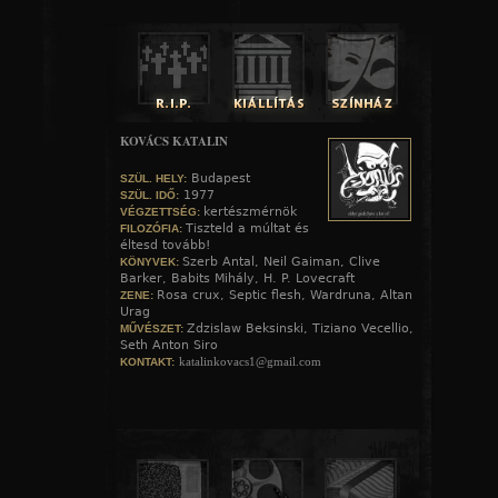
KOVÁCS KATALIN
Budapest
SZÜL. HELY:
1977
SZÜL. IDŐ:
kertészmérnök
VÉGZETTSÉG:
Tiszteld a múltat és
FILOZÓFIA:
éltesd tovább!
Szerb Antal, Neil Gaiman, Clive
KÖNYVEK:
Barker, Babits Mihály, H. P. Lovecraft
Rosa crux, Septic flesh, Wardruna, Altan
ZENE:
Urag
Zdzislaw Beksinski, Tiziano Vecellio,
MŰVÉSZET:
Seth Anton Siro
katalinkovacs1@gmail.com
KONTAKT: