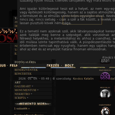
századig nyúlik vissza, csendes tanújaként egy mára eltűnt v
Ami igazán különlegessé teszi ezt a helyet, az nem egy-eg
vagy építészeti különlegesség, hanem az a sajátos atmoszfér
a természet és az elmúlás szinte teljes egységbe olvad. Kevés
TAJTÉKOS LAPOK
nincs zaj, nincs sietség – csak a szél a fák között, a levelek z
ZENE
lassan pusztuló kövek némasága.
ÍRÁSOK
EGYÜTTESEK
BOSZORKÁNYKONYHA
IRODALOM
INTERJÚK
Ez a temető nem azoknak szól, akik látványosságokat keres
FEKETE HUMOR
FILM
azok találják meg benne a szépséget, akik vonzódnak az
FORDÍTÁSOK
KÉPES
félreeső helyekhez, a melankóliához és ahhoz a csendhez, 
MŰVÉSZET
DALSZÖVEGEK
RENDEZVÉNYEK
idő múlása szinte tapinthatóvá válik. A püspökszentlászlói t
SZÖVEGES
ÍRÁSTÖRTÉNET
értelemben nemcsak egy nyughely, hanem egy sajátos hang
NEKROMANTIKA
ahol az élet és az enyészet határai finoman elmosódnak.
TAJTÉKOS NAPOK
AKTUÁLIS
R.I.P.
A MÚLT
Kovács K
FOTÓGALÉRIA
FESZTIVÁLOK
RENDEZVÉNYEK
KONCERTEK
2026. 05. 09. - 05:48 | © szerzőség:
Kovács Katalin
« Főoldal
ART
GALERIART
MONUMENTUM
ARTGALERI
NEKRETRO
TEMETŐK
KÉPREGÉNYEK
SCRIPTA
SZUBKULT
TEMPLOMOK
LAKÁSKULTS
NOVELLÁK
FEKETE LYUK
VÁRAK
VERSEK
RELIKVIÁK
HELYEK
1 százalék »
HALÁLTÁNC