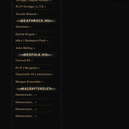
Orridge | Napok Romjai »
R.I.P Orridge | L.T.S »
Orcsik Roland »
Omniozis »
Kylmä Krypta »
Idles | Budapest Park »
John McKay »
Current 93 »
R.I.P | Bergman »
ClassicUs #4 | mix|cloud »
A hozzászóláshoz
regisztráció
és
bejelentkezés
szüksé
Morgue Ensemble »
Hamarosan... »
Hamarosan...
»
Hamarosan...
»
Hamarosan...
»