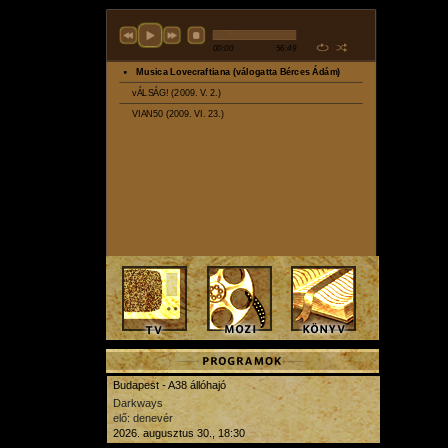
Budapest - A38 állóhajó
Darkways
elő: denevér
2026. augusztus 30., 18:30