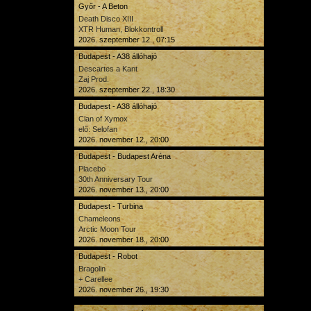
Győr - A Beton
Death Disco XIII
XTR Human, Blokkontroll
2026. szeptember 12., 07:15
Budapest - A38 állóhajó
Descartes a Kant
Zaj Prod.
2026. szeptember 22., 18:30
Budapest - A38 állóhajó
Clan of Xymox
elő: Selofan
2026. november 12., 20:00
Budapest - Budapest Aréna
Placebo
30th Anniversary Tour
2026. november 13., 20:00
Budapest - Turbina
Chameleons
Arctic Moon Tour
2026. november 18., 20:00
Budapest - Robot
Bragolin
+ Carellee
2026. november 26., 19:30