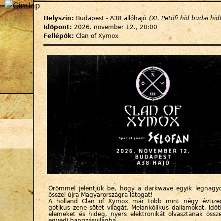
Jump to navigation
Helyszín:
Budapest - A38 állóhajó
(XI. Petőfi híd budai híd
Időpont:
2026. november 12., 20:00
Fellépők:
Clan of Xymox
Örömmel jelentjük be, hogy a darkwave egyik legnagy
ősszel újra Magyarországra látogat!
A holland Clan of Xymox már több mint négy évtized
gótikus zene sötét világát. Melankólikus dallamokat, idő
elemeket és hideg, nyers elektronikát olvasztanak össz
egyedi hangzásvilágba.