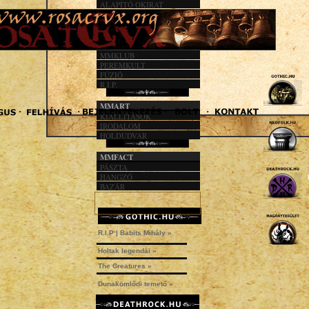
ALAPÍTÓ OKIRAT
KÖZHASZN. JEL.
1%
MMACT
MMKLUB
PEREMKULT
FÚZIÓ
R.I.P.
MMART
KIÁLLÍTÁSOK
IRODALOM
HOLDUDVAR
MMFACT
PÁSZTA
HANGZÓ
BAZÁR
R.I.P | Babits Mihály »
Holtak legendái »
The Creatures »
Dunakömlődi temető »