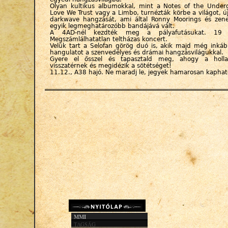
Olyan kultikus albumokkal, mint a Notes of the Under
Love We Trust vagy a Limbo, turnézták körbe a világot, új
darkwave hangzását, ami által Ronny Moorings és zen
egyik legmeghatározóbb bandájává vált.
A 4AD-nél kezdték meg a pályafutásukat. 19 s
Megszámlálhatatlan teltházas koncert.
Velük tart a Selofan görög duó is, akik majd még inkáb
hangulatot a szenvedélyes és drámai hangzásvilágukkal.
Gyere el ősszel és tapasztald meg, ahogy a holl
visszatérnek és megidézik a sötétséget!
11.12., A38 hajó. Ne maradj le, jegyek hamarosan kaphat
MMI
TAGSÁG