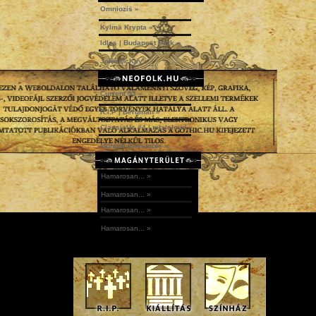
Omniozis »
Kylmä Krypta »
Idles | Budapest Park »
John McKay »
Current 93 »
R.I.P | Bergman »
ClassicUs #4 | mix|cloud »
Morgue Ensemble »
Hamarosan... »
Hamarosan... »
Hamarosan... »
Hamarosan... »