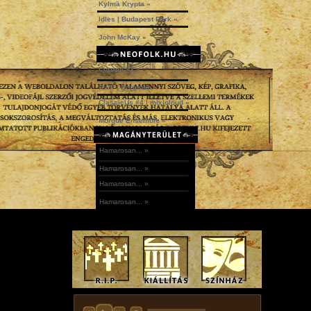
Kylmä Krypta »
Idles | Budapest Park »
John McKay »
Current 93 »
R.I.P | Bergman »
ClassicUs #4 | mix|cloud »
Morgue Ensemble »
Hamarosan... »
Hamarosan... »
Hamarosan... »
Hamarosan... »