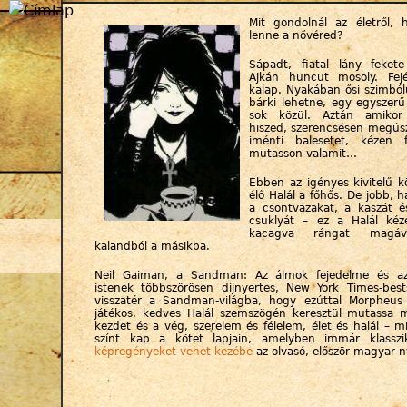
Jump to navigation
Mit gondolnál az életről, 
lenne a nővéred?
Sápadt, fiatal lány feket
Ajkán huncut mosoly. Fej
kalap. Nyakában ősi szimból
bárki lehetne, egy egyszerű
sok közül. Aztán amiko
hiszed, szerencsésen megúsz
iménti balesetet, kézen 
mutasson valamit…
Ebben az igényes kivitelű k
élő Halál a főhős. De jobb, ha
a csontvázakat, a kaszát é
csuklyát – ez a Halál ké
kacagva rángat magáv
kalandból a másikba.
Neil Gaiman, a Sandman: Az álmok fejedelme és az
istenek többszörösen díjnyertes, New York Times-bestse
visszatér a Sandman-világba, hogy ezúttal Morpheus
játékos, kedves Halál szemszögén keresztül mutassa 
kezdet és a vég, szerelem és félelem, élet és halál – 
színt kap a kötet lapjain, amelyben immár klasszi
képregényeket vehet kezébe
az olvasó, először magyar n