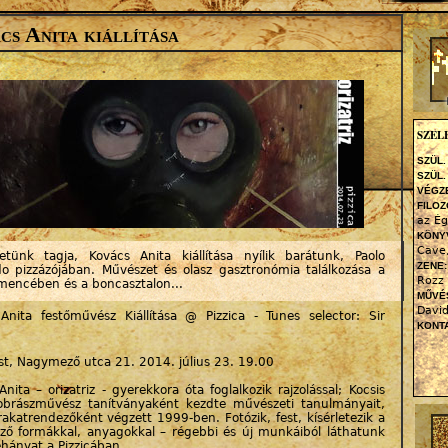
Jump to navigation
s Anita kiállítása
SZEL
SZÜL.
SZÜL.
VÉGZ
FILOZ
az Ég
KÖNY
Cave
etünk tagja, Kovács Anita kiállítása nyílik barátunk, Paolo
ZENE
do pizzázójában. Művészet és olasz gasztronómia találkozása a
Rozz 
mencében és a boncasztalon...
MŰVÉ
David
Anita festőművész Kiállítása @ Pizzica - Tunes selector: Sir
KONTA
t, Nagymező utca 21. 2014. július 23. 19.00
nita – orizatriz - gyerekkora óta foglalkozik rajzolással; Kocsis
obrászművész tanítványaként kezdte művészeti tanulmányait,
rakatrendezőként végzett 1999-ben. Fotózik, fest, kísérletezik a
ző formákkal, anyagokkal – régebbi és új munkáiból láthatunk
hányat a Pizzicában.