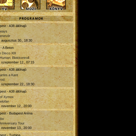
est - A38 állóhajó
ways
denevér
 augusztus 30., 18:30
- A Beton
 Disco XIII
Human, Blokkontroll
 szeptember 12., 07:15
est - A38 állóhajó
artes a Kant
rod.
 szeptember 22., 18:30
est - A38 állóhajó
 of Xymox
Selofan
 november 12., 20:00
pest - Budapest Aréna
ebo
Anniversary Tour
 november 13., 20:00
est - Turbina