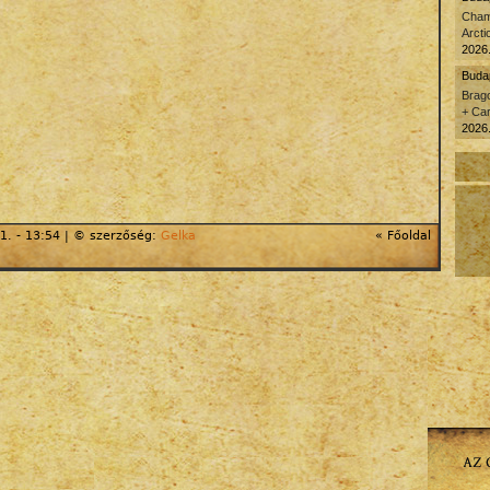
Cham
Arcti
2026.
Buda
Brago
+ Car
2026.
1. - 13:54 | © szerzőség:
Gelka
« Főoldal