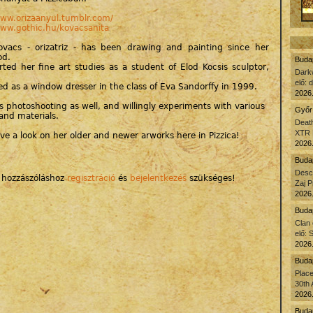
www.orizaanyul.tumblr.com/
www.gothic.hu/kovacsanita
ovacs - orizatriz - has been drawing and painting since her
od.
Budap
rted her fine art studies as a student of Elod Kocsis sculptor,
Dark
elő: 
ed as a window dresser in the class of Eva Sandorffy in 1999.
2026.
s photoshooting as well, and willingly experiments with various
Győr 
and materials.
Death
XTR 
ve a look on her older and newer arworks here in Pizzica!
2026.
Budap
Desc
 hozzászóláshoz
regisztráció
és
bejelentkezés
szükséges!
Zaj P
2026.
Budap
Clan
elő: 
2026.
Buda
Plac
30th 
2026.
Budap