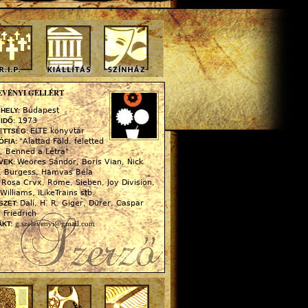
EVÉNYI GELLÉRT
Budapest
 HELY:
1973
 IDŐ:
ELTE könyvtár
ETTSÉG:
"Alattad Föld, feletted
ÓFIA:
, Benned a Létra"
Weöres Sándor, Boris Vian, Nick
VEK:
, Burgess, Hamvas Béla
Rosa Crvx, Rome, Sieben, Joy Division,
:
Williams, iLikeTrains stb.
Dalí, H. R. Giger, Dürer, Caspar
SZET:
 Friedrich
g.szelevenyi@gmail.com
KT: