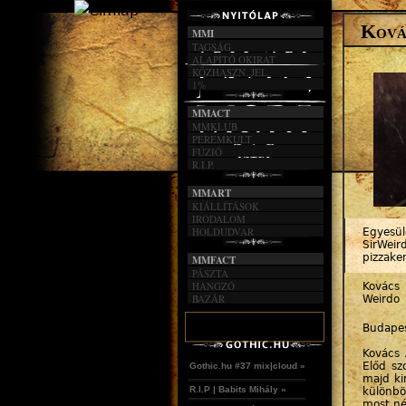
Kovác
MMI
TAGSÁG
ALAPÍTÓ OKIRAT
KÖZHASZN. JEL.
1%
MMACT
MMKLUB
PEREMKULT
FÚZIÓ
R.I.P.
MMART
KIÁLLÍTÁSOK
IRODALOM
HOLDUDVAR
Egyesül
SirWeir
pizzake
MMFACT
PÁSZTA
HANGZÓ
Kovács 
BAZÁR
Weirdo
Budapes
Kovács A
Előd sz
Gothic.hu #37 mix|cloud »
majd ki
R.I.P | Babits Mihály »
különbö
most né