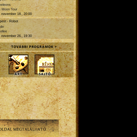
eleons
c Moon Tour
 november 18., 20:00
pest - Robot
lin
ellee
 november 26., 19:30