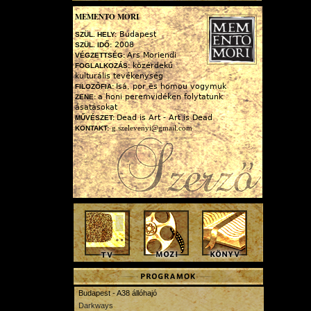
MEMENTO MORI
Budapest
SZÜL. HELY:
2008
SZÜL. IDŐ:
Ars Moriendi
VÉGZETTSÉG:
közérdekű
FOGLALKOZÁS:
kulturális tevékenység
Isá, por ës homou vogymuk
FILOZÓFIA:
a honi peremvidéken folytatunk
ZENE:
ásatásokat
Dead is Art - Art is Dead
MŰVÉSZET:
g.szelevenyi@gmail.com
KONTAKT:
Budapest - A38 állóhajó
Darkways