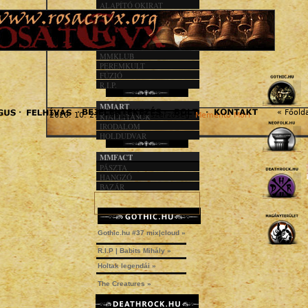
ALAPÍTÓ OKIRAT
KÖZHASZN. JEL.
1%
MMACT
MMKLUB
PEREMKULT
FÚZIÓ
R.I.P.
MMART
« Főold
2020. 10. 27. - 06:23 | © szerzőség:
Memento Mori
KIÁLLÍTÁSOK
IRODALOM
HOLDUDVAR
MMFACT
PÁSZTA
HANGZÓ
BAZÁR
Gothic.hu #37 mix|cloud »
R.I.P | Babits Mihály »
Holtak legendái »
The Creatures »