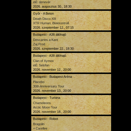
elő: denevér
2026. augusztus 30., 18:30
Győr - A Beton
Death Disco XIII
XTR Human, Blokkontroll
2026. szeptember 12., 07:15
Budapest - A38 állóhajó
Descartes a Kant
Zaj Prod.
2026. szeptember 22., 18:30
Budapest - A38 állóhajó
Clan of Xymox
elő: Selofan
2026. november 12., 20:00
Budapest - Budapest Aréna
Placebo
30th Anniversary Tour
2026. november 13., 20:00
Budapest - Turbina
Chameleons
Arctic Moon Tour
2026. november 18., 20:00
Budapest - Robot
Bragolin
+ Carellee