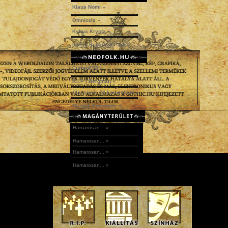
Klaus Nomi »
Omniozis »
Kylmä Krypta »
Idles | Budapest Park »
Current 93 »
R.I.P | Bergman »
ClassicUs #4 | mix|cloud »
Morgue Ensemble »
Hamarosan... »
Hamarosan... »
Hamarosan... »
Hamarosan... »