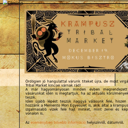
Jump to navigation
Ördögien jó hangulattal várunk titeket újra, de most virgá
Tribal Market kincsei várnak rád!
A már hagyományosan minden évben megrendezett 
vásárunkat idén is megtartjuk, ha az aktuális körülmények
teszik.
Idén újabb lépést teszük naggyá válásunk felé, hiszen 
hozzánk a Memento Mori Egyesület is, akik által a kramp
izgalmasabb vizek felé hajt minket, mint zenei és kép
vonalon is.
Az
eseményben bővebb információ
helyszínről, dátumról.