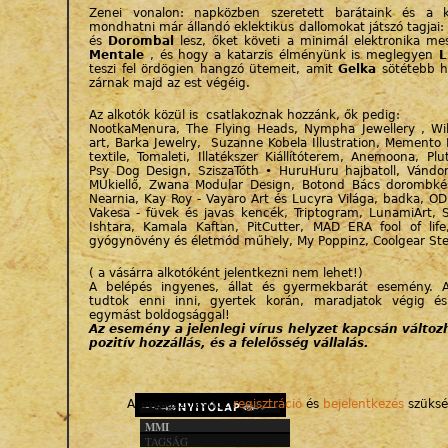
Zenei vonalon: napközben szeretett barátaink és a k
mondhatni már állandó eklektikus dallomokat játszó tagjai:
és
Dorombal
lesz, őket követi a minimál elektronika m
Mentale
, és hogy a katarzis élményünk is meglegyen
L
teszi fel ördögien hangzó ütemeit, amit
Gelka
sötétebb h
zárnak majd az est végéig.
Az alkotók közül is csatlakoznak hozzánk, ők pedig:
NootkaMenura, The Flying Heads, Nympha Jewellery , Wil
art, Barka Jewelry, Suzanne Kobela Illustration, Memento
textile, Tomaleti, Illatékszer Kiállítóterem, Anemoona, Plu
Psy Dog Design, SziszaTóth • HuruHuru hajbatoll, Vándorb
MUkiellő, Zwana Modular Design, Botond Bács dorombkész
Nearnia, Kay Roy - Vayaro Art és Lucyra Világa, badka, OD
Vakesa - füvek és javas kencék, Triptogram, LunamiArt, 
Ishtara, Kamala Kaftan, PitCutter, MAD ERA fool of li
gyógynövény és életmód műhely, My Poppinz, Coolgear S
( a vásárra alkotóként jelentkezni nem lehet!)
A belépés ingyenes, állat és gyermekbarát esemény. A
tudtok enni inni, gyertek korán, maradjatok végig és 
egymást boldogsággal!
Az esemény a jelenlegi vírus helyzet kapcsán változh
pozitív hozzállás, és a felelősség vállalás.
A hozzászóláshoz
regisztráció
és
bejelentkezés
szüksé
MMI
TAGSÁG