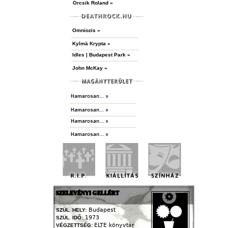
Orcsik Roland »
Omniozis »
Kylmä Krypta »
Idles | Budapest Park »
John McKay »
SZELEVÉNYI GELLÉRT
Budapest
SZÜL. HELY:
1973
SZÜL. IDŐ:
ELTE könyvtár
VÉGZETTSÉG: