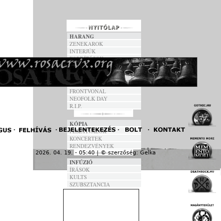
HARANG
ZENEKAROK
INTERJÚK
FORDÍTÁSOK
DALSZÖVEGEK
ANNO
FRONTVONAL
NEOFOLK DAY
R.I.P.
KÓPIA
FESZTIVÁLOK
KONCERTEK
RENDEZVÉNYEK
2026. 04. 19. - 05:40 | © szerzőség:
Gelka
« F
INFÚZIÓ
ÍRÁSOK
KULTS
SZUBSZTANCIA