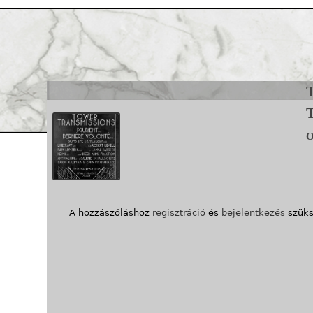
Jump to navigation
1
/1. kép
T
o
A hozzászóláshoz
regisztráció
és
bejelentkezés
szüks