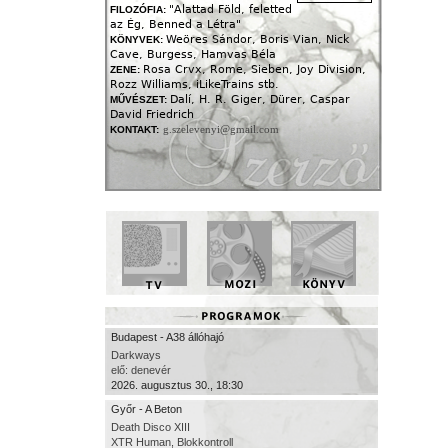
"Alattad Föld, feletted
FILOZÓFIA:
az Ég, Benned a Létra"
Weöres Sándor, Boris Vian, Nick
KÖNYVEK:
Cave, Burgess, Hamvas Béla
Rosa Crvx, Rome, Sieben, Joy Division,
ZENE:
Rozz Williams, iLikeTrains stb.
Dalí, H. R. Giger, Dürer, Caspar
MŰVÉSZET:
David Friedrich
g.szelevenyi@gmail.com
KONTAKT:
Budapest - A38 állóhajó
Darkways
elő: denevér
2026. augusztus 30., 18:30
Győr - A Beton
Death Disco XIII
XTR Human, Blokkontroll