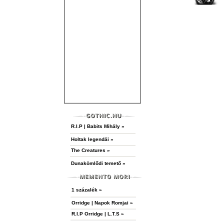
R.I.P | Babits Mihály »
Holtak legendái »
The Creatures »
Dunakömlődi temető »
1 százalék »
Orridge | Napok Romjai »
R.I.P Orridge | L.T.S »