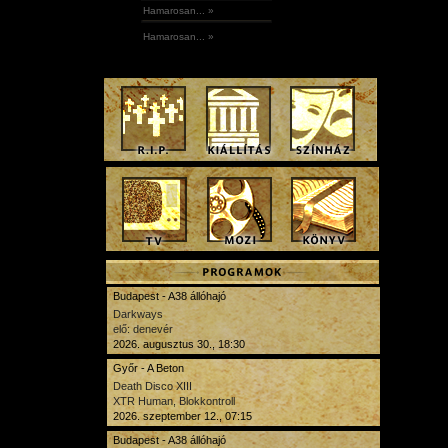
Hamarosan... »
Hamarosan... »
Budapest - A38 állóhajó
Darkways
elő: denevér
2026. augusztus 30., 18:30
Győr - A Beton
Death Disco XIII
XTR Human, Blokkontroll
2026. szeptember 12., 07:15
Budapest - A38 állóhajó