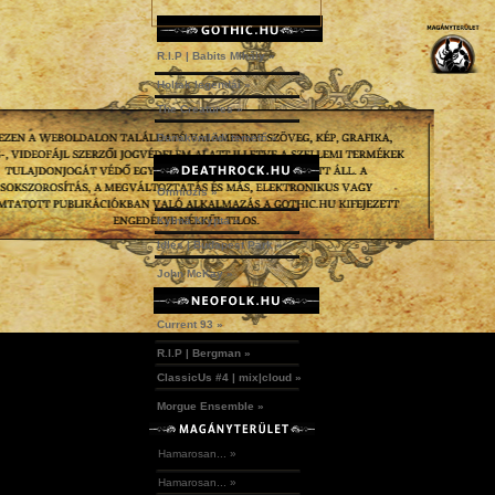
R.I.P | Babits Mihály »
Holtak legendái »
The Creatures »
Dunakömlődi temető »
Omniozis »
Kylmä Krypta »
Idles | Budapest Park »
John McKay »
Current 93 »
R.I.P | Bergman »
ClassicUs #4 | mix|cloud »
Morgue Ensemble »
Hamarosan... »
Hamarosan... »