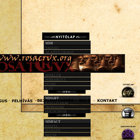
MMI
TAGSÁG
ALAPÍTÓ OKIRAT
KÖZHASZN. JEL.
1%
MMACT
MMKLUB
PEREMKULT
FÚZIÓ
R.I.P.
MMART
KIÁLLÍTÁSOK
IRODALOM
HOLDUDVAR
MMFACT
PÁSZTA
HANGZÓ
BAZÁR