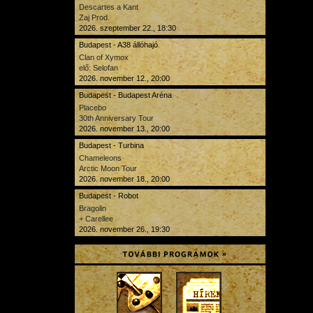
Descartes a Kant
Zaj Prod.
2026. szeptember 22., 18:30
Budapest - A38 állóhajó
Clan of Xymox
elő: Selofan
2026. november 12., 20:00
Budapest - Budapest Aréna
Placebo
30th Anniversary Tour
2026. november 13., 20:00
Budapest - Turbina
Chameleons
Arctic Moon Tour
2026. november 18., 20:00
Budapest - Robot
Bragolin
+ Carellee
2026. november 26., 19:30