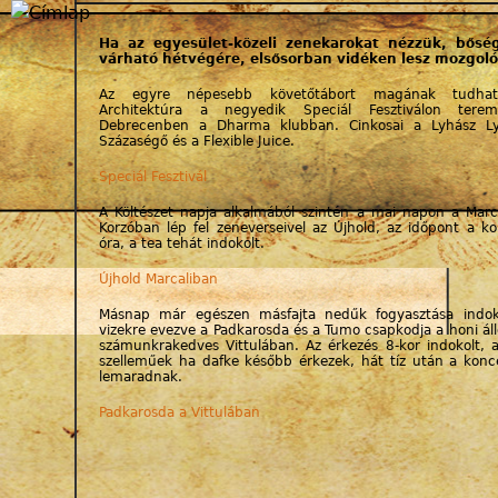
Jump to navigation
Ha az egyesület-közeli zenekarokat nézzük, bősé
várható hétvégére, elsősorban vidéken lesz mozgol
Az egyre népesebb követőtábort magának tudhat
Architektúra a negyedik Speciál Fesztiválon terem
Debrecenben a Dharma klubban. Cinkosai a Lyhász Ly
Százaségő és a Flexible Juice.
Speciál Fesztivál
A Költészet napja alkalmából szintén a mai napon a Marcal
Korzóban lép fel zeneverseivel az Újhold, az időpont a ko
óra, a tea tehát indokolt.
Újhold Marcaliban
Másnap már egészen másfajta nedűk fogyasztása indok
vizekre evezve a Padkarosda és a Tumo csapkodja a honi áll
számunkrakedves Vittulában. Az érkezés 8-kor indokolt, 
szelleműek ha dafke később érkezek, hát tíz után a konc
lemaradnak.
Padkarosda a Vittulában