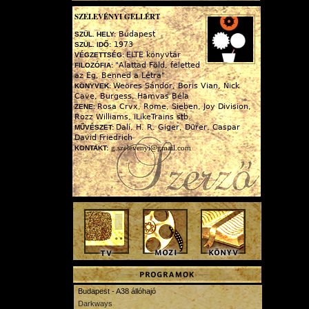
SZELEVÉNYI GELLÉRT
Budapest
SZÜL. HELY:
1973
SZÜL. IDŐ:
ELTE könyvtár
VÉGZETTSÉG:
"Alattad Föld, feletted
FILOZÓFIA:
az Ég, Benned a Létra"
Weöres Sándor, Boris Vian, Nick
KÖNYVEK:
Cave, Burgess, Hamvas Béla
Rosa Crvx, Rome, Sieben, Joy Division,
ZENE:
Rozz Williams, iLikeTrains stb.
Dalí, H. R. Giger, Dürer, Caspar
MŰVÉSZET:
David Friedrich
g.szelevenyi@gmail.com
KONTAKT:
Budapest - A38 állóhajó
Darkways