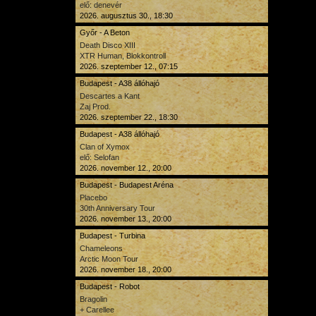
elő: denevér
2026. augusztus 30., 18:30
Győr - A Beton
Death Disco XIII
XTR Human, Blokkontroll
2026. szeptember 12., 07:15
Budapest - A38 állóhajó
Descartes a Kant
Zaj Prod.
2026. szeptember 22., 18:30
Budapest - A38 állóhajó
Clan of Xymox
elő: Selofan
2026. november 12., 20:00
Budapest - Budapest Aréna
Placebo
30th Anniversary Tour
2026. november 13., 20:00
Budapest - Turbina
Chameleons
Arctic Moon Tour
2026. november 18., 20:00
Budapest - Robot
Bragolin
+ Carellee