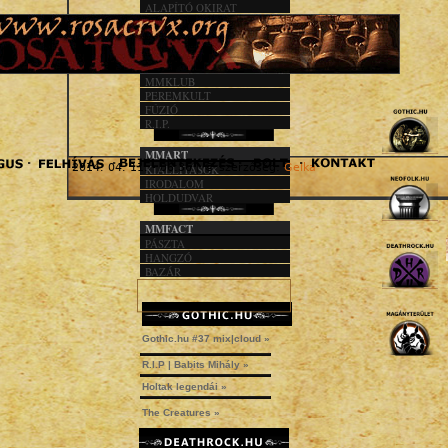
ALAPÍTÓ OKIRAT
KÖZHASZN. JEL.
1%
MMACT
MMKLUB
PEREMKULT
FÚZIÓ
R.I.P.
MMART
« F
2014. 04. 11. - 06:36 | © szerzőség:
Gelka
KIÁLLÍTÁSOK
IRODALOM
HOLDUDVAR
MMFACT
PÁSZTA
HANGZÓ
BAZÁR
Gothic.hu #37 mix|cloud »
R.I.P | Babits Mihály »
Holtak legendái »
The Creatures »