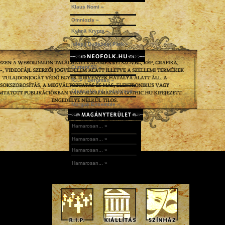
Klaus Nomi »
Omniozis »
Kylmä Krypta »
Idles | Budapest Park »
Current 93 »
R.I.P | Bergman »
ClassicUs #4 | mix|cloud »
Morgue Ensemble »
Hamarosan... »
Hamarosan... »
Hamarosan... »
Hamarosan... »