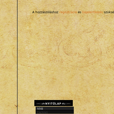
A hozzászóláshoz
regisztráció
és
bejelentkezés
szüksé
MMI
TAGSÁG