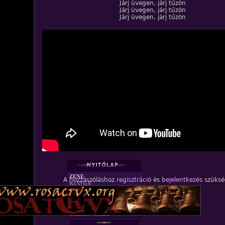
Járj üvegen, járj tűzön
Járj üvegen, járj tűzön
Járj üvegen, járj tűzön
ZENE
A hozzászóláshoz
regisztráció
és
bejelentkezés
szüksé
BANDÁK
DVD
INTERJÚK
FORDÍTÁSOK
DALSZÖVEGEK