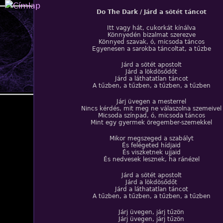
Jump to navigation
Do The Dark / Járd a sötét táncot
Itt vagy hát, cukorkát kínálva
Könnyedén bizalmat szerezve
Könnyed szavak, ó, micsoda táncos
Egyenesen a sarokba táncoltat, a tűzbe
Járd a sötét apostolt
Járd a lökdösődőt
Járd a láthatatlan táncot
A tűzben, a tűzben, a tűzben, a tűzben
Járj üvegen a mesterrel
Nincs kérdés, mit meg ne válaszolna szemeivel
Micsoda színpad, ó, micsoda táncos
Mint egy gyermek öregember-szemekkel
Mikor megszeged a szabályt
És felégeted hídjaid
És viszketnek ujjaid
És nedvesek lesznek, ha ránézel
Járd a sötét apostolt
Járd a lökdösődőt
Járd a láthatatlan táncot
A tűzben, a tűzben, a tűzben, a tűzben
Járj üvegen, járj tűzön
Járj üvegen, járj tűzön