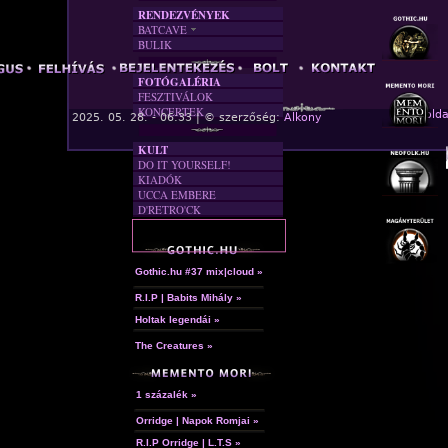
RENDEZVÉNYEK
BATCAVE
BULIK
AKTUÁLIS
A MÚLT
FOTÓGALÉRIA
FESZTIVÁLOK
KONCERTEK
« Főolda
2025. 05. 28. - 06:33 | © szerzőség:
Alkony
KULT
DO IT YOURSELF!
KIADÓK
UCCA EMBERE
D'RETRO'CK
Gothic.hu #37 mix|cloud »
R.I.P | Babits Mihály »
Holtak legendái »
The Creatures »
1 százalék »
Orridge | Napok Romjai »
R.I.P Orridge | L.T.S »