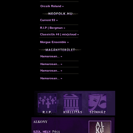
Orcsik Roland »
Current 93 »
R.I.P | Bergman »
ClassicUs #4 | mix|cloud »
Morgue Ensemble »
Hamarosan... »
Hamarosan... »
Hamarosan... »
Hamarosan... »
ALKONY
Pécs
SZÜL. HELY: