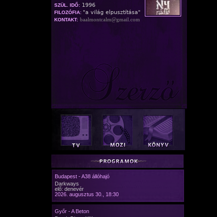
1996
SZÜL. IDŐ:
"a világ elpusztítása"
FILOZÓFIA:
baalmontcalm@gmail.com
KONTAKT:
Budapest - A38 állóhajó
Darkways
elő: denevér
2026. augusztus 30., 18:30
Győr - A Beton