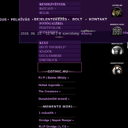
RENDEZVÉNYEK
BATCAVE
BULIK
AKTUÁLIS
A MÚLT
FOTÓGALÉRIA
FESZTIVÁLOK
KONCERTEK
« Főolda
2026. 06. 11. - 22:45 | © szerzőség:
Alkony
KULT
DO IT YOURSELF!
KIADÓK
UCCA EMBERE
D'RETRO'CK
R.I.P | Babits Mihály »
Holtak legendái »
The Creatures »
Dunakömlődi temető »
1 százalék »
Orridge | Napok Romjai »
R.I.P Orridge | L.T.S »