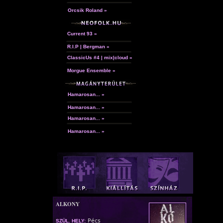
Orcsik Roland »
Current 93 »
R.I.P | Bergman »
ClassicUs #4 | mix|cloud »
Morgue Ensemble »
Hamarosan... »
Hamarosan... »
Hamarosan... »
Hamarosan... »
ALKONY
Pécs
SZÜL. HELY: