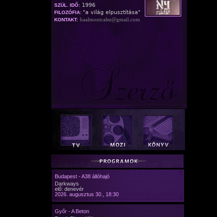
1996
SZÜL. IDŐ:
"a világ elpusztítása"
FILOZÓFIA:
baalmontcalm@gmail.com
KONTAKT:
Budapest - A38 állóhajó
Darkways
elő: denevér
2026. augusztus 30., 18:30
Győr - A Beton