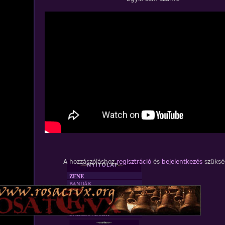
A hozzászóláshoz
regisztráció
és
bejelentkezés
szüksé
ZENE
BANDÁK
DVD
INTERJÚK
FORDÍTÁSOK
DALSZÖVEGEK