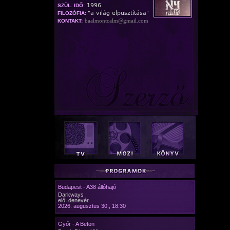
1996
SZÜL. IDŐ:
"a világ elpusztítása"
FILOZÓFIA:
baalmontcalm@gmail.com
KONTAKT:
Budapest - A38 állóhajó
Darkways
elő: denevér
2026. augusztus 30., 18:30
Győr - A Beton