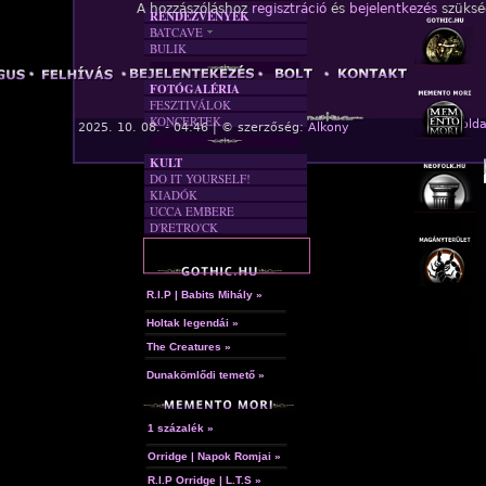
A hozzászóláshoz
regisztráció
és
bejelentkezés
szüksé
RENDEZVÉNYEK
BATCAVE
BULIK
AKTUÁLIS
A MÚLT
FOTÓGALÉRIA
FESZTIVÁLOK
KONCERTEK
« Főolda
2025. 10. 08. - 04:46 | © szerzőség:
Alkony
KULT
DO IT YOURSELF!
KIADÓK
UCCA EMBERE
D'RETRO'CK
R.I.P | Babits Mihály »
Holtak legendái »
The Creatures »
Dunakömlődi temető »
1 százalék »
Orridge | Napok Romjai »
R.I.P Orridge | L.T.S »