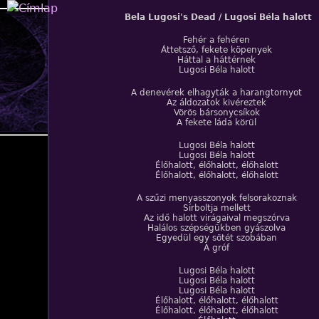
Jump to navigation
Bela Lugosi's Dead / Lugosi Béla halott
Fehér a fehéren
Áttetsző, fekete köpenyek
Háttal a háttérnek
Lugosi Béla halott
A denevérek elhagyták a harangtornyot
Az áldozatok kivéreztek
Vörös bársonycsíkok
A fekete láda körül
Lugosi Béla halott
Lugosi Béla halott
Élőhalott, élőhalott, élőhalott
Élőhalott, élőhalott, élőhalott
A szűzi menyasszonyok felsorakoznak
Sírboltja mellett
Az idő halott virágaival megszórva
Halálos szépségükben gyászolva
Egyedül egy sötét szobában
A gróf
Lugosi Béla halott
Lugosi Béla halott
Lugosi Béla halott
Élőhalott, élőhalott, élőhalott
Élőhalott, élőhalott, élőhalott