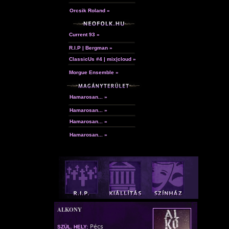
Orcsik Roland »
Current 93 »
R.I.P | Bergman »
ClassicUs #4 | mix|cloud »
Morgue Ensemble »
Hamarosan... »
Hamarosan... »
Hamarosan... »
Hamarosan... »
ALKONY
Pécs
SZÜL. HELY: