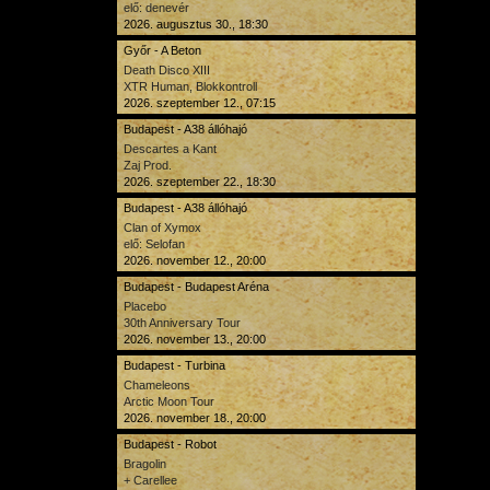
elő: denevér
2026. augusztus 30., 18:30
Győr - A Beton
Death Disco XIII
XTR Human, Blokkontroll
2026. szeptember 12., 07:15
Budapest - A38 állóhajó
Descartes a Kant
Zaj Prod.
2026. szeptember 22., 18:30
Budapest - A38 állóhajó
Clan of Xymox
elő: Selofan
2026. november 12., 20:00
Budapest - Budapest Aréna
Placebo
30th Anniversary Tour
2026. november 13., 20:00
Budapest - Turbina
Chameleons
Arctic Moon Tour
2026. november 18., 20:00
Budapest - Robot
Bragolin
+ Carellee