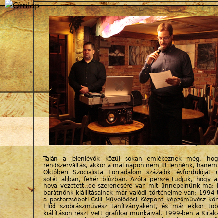
Jump to navigation
Talán a jelenlévők közül sokan emlékeznek még, ho
rendszerváltás, akkor a mai napon nem itt lennénk, hanem
Októberi Szocialista Forradalom századik évfordulóját
sötét aljban, fehér blúzban. Azóta persze tudjuk, hogy a
hova vezetett,.de szerencsére van mit ünnepelnünk ma: 
barátnőnk kiállításainak már valódi történelme van: 1994-t
a pesterzsébeti Csili Művelődési Központ képzőművész kör
Előd szobrászművész tanítványaként, és már ekkor töb
kiállításon részt vett grafikai munkáival. 1999-ben a Kira