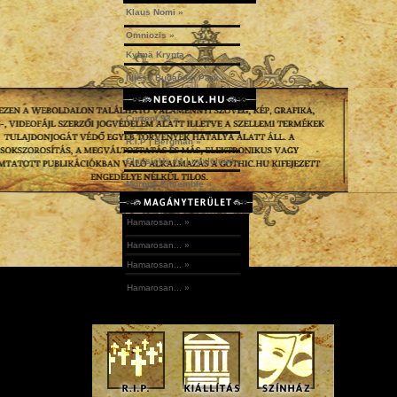
Klaus Nomi »
Omniozis »
Kylmä Krypta »
Idles | Budapest Park »
Current 93 »
R.I.P | Bergman »
ClassicUs #4 | mix|cloud »
Morgue Ensemble »
Hamarosan... »
Hamarosan... »
Hamarosan... »
Hamarosan... »