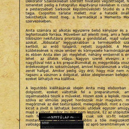
Dekoratőr Szakiskolában szerzett hivatalos végzettséget, f
ismereteit pedig a Fotográfus Alapítványi Iskolában is csis
a pesterzsébeti Sarkosok Képzőművészeti Stúdió és a P
tagja. Csoportos tárlatai mellett már a hatodik önálló
tekinthetjük most meg, a harmadikat a Memento Mor
szervezésében.
Anita számára az alkotás egyszerre belső kényszer és a
legfontosabb forrása. Műveiben azt jeleníti meg, ami a fej
többszöri nekifutásra priorizálja a gondolatait, majd vala
azokat. „Áldozatai” leggyakrabban a természetből sz
kertből, az erdő talajáról, rejtett zugokból. A M
küldetésének is része ember és környezete harmóniájának 
és ebben Anita élen jár: meglehet, néhány embernél is ér
lehet az állatok világa. Nagyon szeret elveszni a ré
nagyítóval nézi a kis preparátumokat és megpróbálja vissz
érdekességet és sokszínűséget, amivel hozzátesznek a vilá
zenét hallgat. Amikor pedig úgy érzi, hogy már nem n
ragozni a vásznon a dolgokat, akkor ideiglenesen befejezi
ezeket láthatjuk ma kiállítva.
A legutóbbi kiállításának idején Anita még elsősorban
dolgozott, ezeket váltották fel a preparátumok, 
izgalmasabbá teszik a műveket. Hiszen ezek a lepkék, rov
szólva az elmúlás jegyeit hordozzák már magukon, m
megőriznek az élet textúrájából, melegségéből, mint a cso
kicsit a jövőt is láthatjuk bennük: utódaik egyszer amúgy 
majd a világot, mikor mi már nem leszünk. Ez az utópiszti
nem feltétlenül negatív, talán csak sok sci-fit nézet
mostanában: a képeken legalábbis a tőle megszokot
MMI
valóságos színkavalkáddal ünnepli az apró teremtmények vi
TAGSÁG