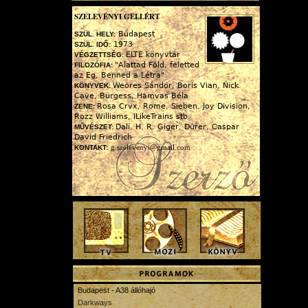
SZELEVÉNYI GELLÉRT
Budapest
SZÜL. HELY:
1973
SZÜL. IDŐ:
ELTE könyvtár
VÉGZETTSÉG:
"Alattad Föld, feletted
FILOZÓFIA:
az Ég, Benned a Létra"
Weöres Sándor, Boris Vian, Nick
KÖNYVEK:
Cave, Burgess, Hamvas Béla
Rosa Crvx, Rome, Sieben, Joy Division,
ZENE:
Rozz Williams, iLikeTrains stb.
Dalí, H. R. Giger, Dürer, Caspar
MŰVÉSZET:
David Friedrich
g.szelevenyi@gmail.com
KONTAKT:
Budapest - A38 állóhajó
Darkways