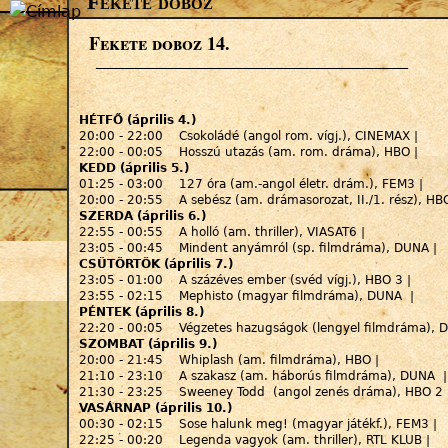
Fekete doboz
Jump to navigation
Fekete doboz 14.
____________________________________________________
HÉTFŐ (április 4.)
20:00 - 22:00 Csokoládé (angol rom. vígj.), CINEMAX |
22:00 - 00:05 Hosszú utazás (am. rom. dráma), HBO |
KEDD (április 5.)
01:25 - 03:00 127 óra (am.-angol életr. drám.), FEM3 |
20:00 - 20:55 A sebész (am. drámasorozat, II./1. rész), HBO
SZERDA (április 6.)
22:55 - 00:55 A holló (am. thriller), VIASAT6 |
23:05 - 00:45 Mindent anyámról (sp. filmdráma), DUNA |
CSÜTÖRTÖK (április 7.)
23:05 - 01:00 A százéves ember (svéd vígj.), HBO 3 |
23:55 - 02:15 Mephisto (magyar filmdráma), DUNA |
PÉNTEK (április 8.)
22:20 - 00:05 Végzetes hazugságok (lengyel filmdráma), 
SZOMBAT (április 9.)
20:00 - 21:45 Whiplash (am. filmdráma), HBO |
21:10 - 23:10 A szakasz (am. háborús filmdráma), DUNA |
21:30 - 23:25 Sweeney Todd (angol zenés dráma), HBO 2 
VASÁRNAP (április 10.)
00:30 - 02:15 Sose halunk meg! (magyar játékf.), FEM3 |
22:25 - 00:20 Legenda vagyok (am. thriller), RTL KLUB |