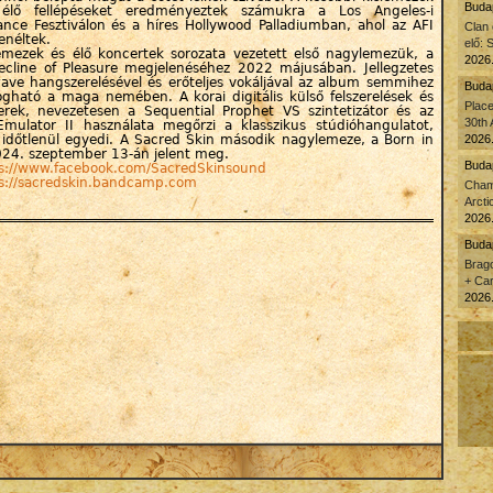
Budap
 élő fellépéseket eredményeztek számukra a Los Angeles-i
nce Fesztiválon és a híres Hollywood Palladiumban, ahol az AFI
Clan
zenéltek.
elő: 
emezek és élő koncertek sorozata vezetett első nagylemezük, a
2026.
ecline of Pleasure megjelenéséhez 2022 májusában. Jellegzetes
ve hangszerelésével és erőteljes vokáljával az album semmihez
Buda
gható a maga nemében. A korai digitális külső felszerelések és
Plac
erek, nevezetesen a Sequential Prophet VS szintetizátor és az
30th 
mulator II használata megőrzi a klasszikus stúdióhangulatot,
időtlenül egyedi. A Sacred Skin második nagylemeze, a Born in
2026.
024. szeptember 13-án jelent meg.
Budap
s://www.facebook.com/SacredSkinsound
s://sacredskin.bandcamp.com
Cham
Arcti
2026.
Buda
Brago
+ Car
2026.