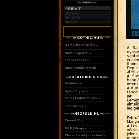
MMFACT
PÁSZTA
HANGZÓ
BAZÁR
R.I.P | Babits Mihály »
A Sac
nyolc
Holtak legendái »
szinte
érzelm
The Creatures »
finom
Depech
Dunakömlődi temető »
átélt 
A Sac
hangjá
Omniozis »
intenz
A duó 
Kylmä Krypta »
táncol
jár.
Idles | Budapest Park »
Lemez
elmé
John McKay »
legígé
Febr
Current 93 »
Magyar
A Los 
R.I.P | Bergman »
végtel
jelent
ClassicUs #4 | mix|cloud »
minden