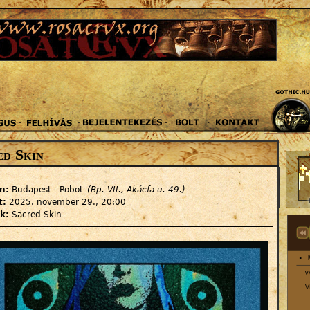
Jump to navigation
ed Skin
ín:
Budapest - Robot
(Bp. VII., Akácfa u. 49.)
t:
2025. november 29., 20:00
ők:
Sacred Skin