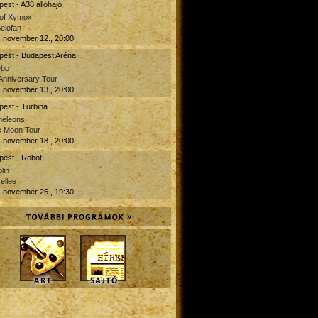
est - A38 állóhajó
 of Xymox
Selofan
 november 12., 20:00
pest - Budapest Aréna
ebo
Anniversary Tour
 november 13., 20:00
est - Turbina
eleons
c Moon Tour
 november 18., 20:00
pest - Robot
lin
ellee
 november 26., 19:30