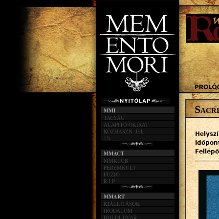
Sacr
MMI
TAGSÁG
ALAPÍTÓ OKIRAT
KÖZHASZN. JEL.
Helysz
1%
Időpon
Fellép
MMACT
MMKLUB
PEREMKULT
FÚZIÓ
R.I.P.
MMART
KIÁLLÍTÁSOK
IRODALOM
HOLDUDVAR