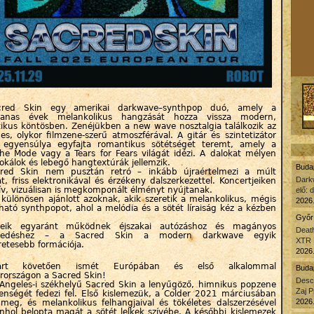
red Skin egy amerikai darkwave–synthpop duó, amely a
vanas évek melankolikus hangzását hozza vissza modern,
tikus köntösben. Zenéjükben a new wave nosztalgia találkozik az
es, olykor filmzene-szerű atmoszférával. A gitár és szintetizátor
 egyensúlya egyfajta romantikus sötétséget teremt, amely a
e Mode vagy a Tears for Fears világát idézi. A dalokat mélyen
vokálok és lebegő hangtextúrák jellemzik.
Budap
red Skin nem pusztán retró – inkább újraértelmezi a múlt
Dark
t, friss elektronikával és érzékeny dalszerkezettel. Koncertjeiken
ív, vizuálisan is megkomponált élményt nyújtanak.
elő: 
különösen ajánlott azoknak, akik szeretik a melankolikus, mégis
2026.
ható synthpopot, ahol a melódia és a sötét líraiság kéz a kézben
Győr 
eik egyaránt működnek éjszakai autózáshoz és magányos
Death
lkedéshez – a Sacred Skin a modern darkwave egyik
XTR 
retesebb formációja.
2026.
uárt követően ismét Európában és első alkalommal
Budap
országon a Sacred Skin!
Desc
Angeles-i székhelyű Sacred Skin a lenyűgöző, himnikus popzene
Zaj P
enségét fedezi fel. Első kislemezük, a Colder 2021 márciusában
2026.
 meg, és melankolikus felhangjaival és tökéletes dalszerzésével
hol belopta magát a sötét lelkek szívébe. A későbbi kislemezek