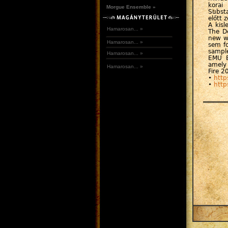
korai
Morgue Ensemble »
Substa
előtt 
A kisl
Hamarosan... »
The D
new wa
Hamarosan... »
sem fo
sampl
Hamarosan... »
EMU E
amely 
Hamarosan... »
Fire 2
•
http
•
http