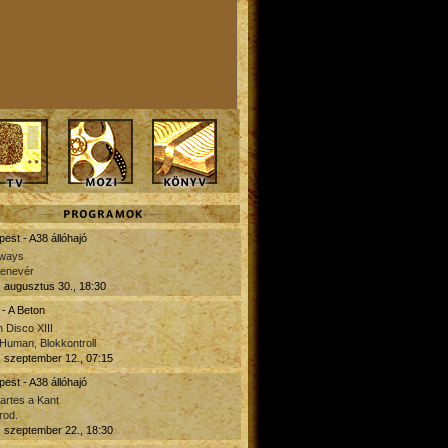
est - A38 állóhajó
ways
denevér
 augusztus 30., 18:30
- A Beton
 Disco XIII
Human, Blokkontroll
 szeptember 12., 07:15
est - A38 állóhajó
artes a Kant
rod.
 szeptember 22., 18:30