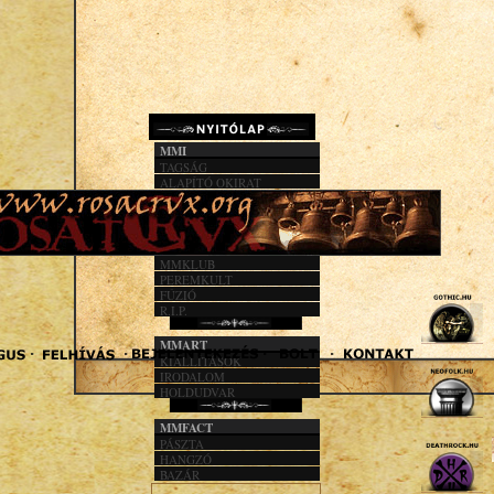
MMI
TAGSÁG
ALAPÍTÓ OKIRAT
KÖZHASZN. JEL.
1%
MMACT
MMKLUB
PEREMKULT
FÚZIÓ
R.I.P.
MMART
KIÁLLÍTÁSOK
IRODALOM
HOLDUDVAR
MMFACT
PÁSZTA
HANGZÓ
BAZÁR