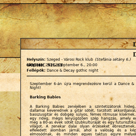
Jump to navigation
Helyszín:
Szeged - Városi Rock klub
(Stefánia sétány 6.)
gothic night
Időpont:
2025. szeptember 6., 20:00
Fellépők:
Dance & Decay gothic night
Szeptember 6-án újra megrendezésre kerül a Dance &
Night!
Barking Babies
A Barking Babies zenéjében a szintetizátorok hideg
dallamai keverednek a gitár sötét, torzított akkordjaiva
basszusgitár és dobgép súlyos, fémes ritmusai kísérnek
egy rideg, mégis lenyűgözően szép hangzás, amely eg
meg a 80-as évek sötét szubkultúráját és egy futurisztiku
világot. A zenekar dalai olyan érzéseket ébresztene
elfeledett álomban járnál, ahol a valóság és a kép
elmosódnak, és minden egyes taktus egyre mélye