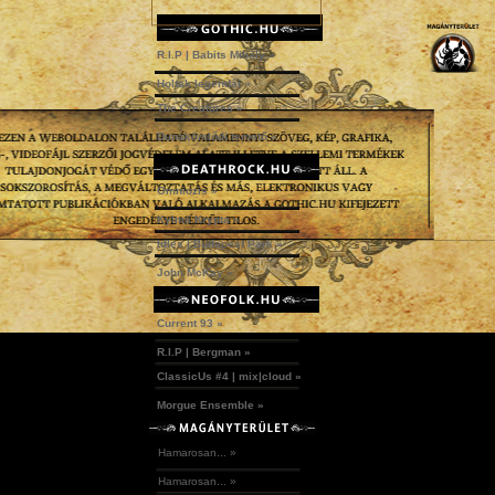
R.I.P | Babits Mihály »
Holtak legendái »
The Creatures »
Dunakömlődi temető »
Omniozis »
Kylmä Krypta »
Idles | Budapest Park »
John McKay »
Current 93 »
R.I.P | Bergman »
ClassicUs #4 | mix|cloud »
Morgue Ensemble »
Hamarosan... »
Hamarosan... »