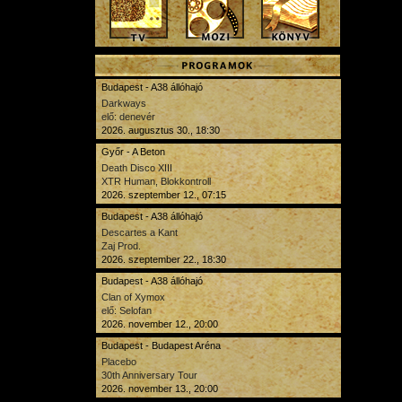
Budapest - A38 állóhajó
Darkways
elő: denevér
2026. augusztus 30., 18:30
Győr - A Beton
Death Disco XIII
XTR Human, Blokkontroll
2026. szeptember 12., 07:15
Budapest - A38 állóhajó
Descartes a Kant
Zaj Prod.
2026. szeptember 22., 18:30
Budapest - A38 állóhajó
Clan of Xymox
elő: Selofan
2026. november 12., 20:00
Budapest - Budapest Aréna
Placebo
30th Anniversary Tour
2026. november 13., 20:00