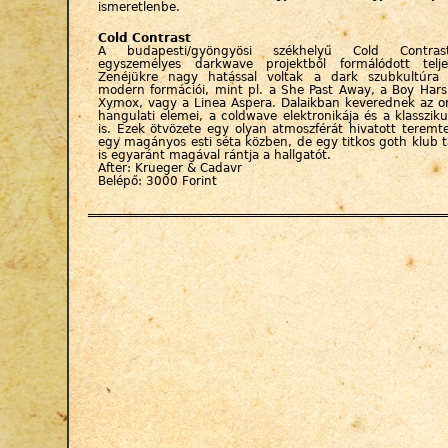
ismeretlenbe.
Cold Contrast
A budapesti/gyöngyösi székhelyű Cold Contra
egyszemélyes darkwave projektből formálódott telje
Zenéjükre nagy hatással voltak a dark szubkultúra 
modern formációi, mint pl. a She Past Away, a Boy Hars
Xymox, vagy a Linea Aspera. Dalaikban keverednek az o
hangulati elemei, a coldwave elektronikája és a klasszi
is. Ezek ötvözete egy olyan atmoszférát hivatott teremt
egy magányos esti séta közben, de egy titkos goth klub 
is egyaránt magával rántja a hallgatót.
After: Krueger & Cadavr
Belépő: 3000 Forint