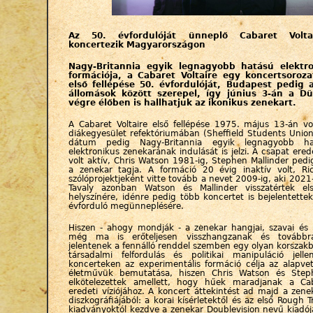
Az 50. évfordulóját ünneplő Cabaret Voltai
koncertezik Magyarországon
Nagy-Britannia egyik legnagyobb hatású elektro
formációja, a Cabaret Voltaire egy koncertsoroza
első fellépése 50. évfordulóját, Budapest pedig 
állomások között szerepel, így június 3-án a D
végre élőben is hallhatjuk az ikonikus zenekart.
A Cabaret Voltaire első fellépése 1975. május 13-án vol
diákegyesület refektóriumában (Sheffield Students Union
dátum pedig Nagy-Britannia egyik legnagyobb ha
elektronikus zenekarának indulását is jelzi. A csapat ered
volt aktív, Chris Watson 1981-ig, Stephen Mallinder pedi
a zenekar tagja. A formáció 20 évig inaktív volt, Ri
szólóprojektjeként vitte tovább a nevet 2009-ig, aki 2021
Tavaly azonban Watson és Mallinder visszatértek el
helyszínére, idénre pedig több koncertet is bejelentette
évforduló megünneplésére.
Hiszen - ahogy mondják - a zenekar hangjai, szavai és k
még ma is erőteljesen visszhangzanak és továbbra
jelentenek a fennálló renddel szemben egy olyan korszak
társadalmi felfordulás és politikai manipuláció jell
koncerteken az experimentális formáció célja az alapve
életművük bemutatása, hiszen Chris Watson és Steph
elkötelezettek amellett, hogy hűek maradjanak a Cab
eredeti víziójához. A koncert áttekintést ad majd a zen
diszkográfiájából: a korai kísérletektől és az első Rough T
kiadványoktól kezdve a zenekar Doublevision nevű kiadó