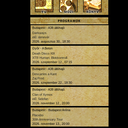
Budapest - A38 állóhajó
Darkways
elő: denevér
2026. augusztus 30., 18:30
Győr - A Beton
Death Disco XIII
XTR Human, Blokkontroll
2026. szeptember 12., 07:15
Budapest - A38 állóhajó
Descartes a Kant
Zaj Prod.
2026. szeptember 22., 18:30
Budapest - A38 állóhajó
Clan of Xymox
elő: Selofan
2026. november 12., 20:00
Budapest - Budapest Aréna
Placebo
30th Anniversary Tour
2026. november 13., 20:00