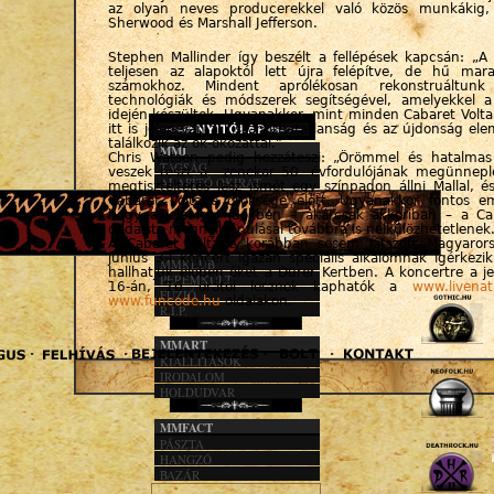
az olyan neves producerekkel való közös munkákig,
Sherwood és Marshall Jefferson.
Stephen Mallinder így beszélt a fellépések kapcsán: „A
teljesen az alapoktól lett újra felépítve, de hű mar
számokhoz. Mindent aprólékosan rekonstruáltunk
technológiák és módszerek segítségével, amelyekkel 
idején készültek. Ugyanakkor, mint minden Cabaret Volta
itt is jelen van a kiszámíthatatlanság és az újdonság ele
találkozik az ok-okozattal.”
MMI
Chris Watson pedig hozzáteszi: „Örömmel és hatalmas 
TAGSÁG
veszek részt a zenekar 50. évfordulójának megünnep
ALAPÍTÓ OKIRAT
megtiszteltetés lesz ismét egy színpadon állni Mallal, és
KÖZHASZN. JEL.
Cabaret Voltaire öröksége előtt. Ugyanakkor fontos em
1%
hogy a jelenlegi időkben – akárcsak akkoriban – a Cab
dadaista megnyilvánulásai továbbra is nélkülözhetetlenek
A Cabaret Voltaire korábban sosem játszott Magyaror
MMACT
június 3-i koncert igazán speciális alkalomnak ígérkezik
MMKLUB
hallhatjuk élőben őket a Dürer Kertben. A koncertre a 
PEREMKULT
16-án, 10 órától lesznek kaphatók a
www.livenat
FÚZIÓ
www.funcode.hu
oldalakon.
R.I.P.
MMART
KIÁLLÍTÁSOK
IRODALOM
HOLDUDVAR
MMFACT
PÁSZTA
HANGZÓ
BAZÁR