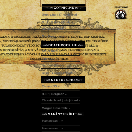
Gothic.hu #37 mix|cloud »
R.I.P | Babits Mihály »
Holtak legendái »
The Creatures »
Klaus Nomi »
Omniozis »
Kylmä Krypta »
Idles | Budapest Park »
Current 93 »
R.I.P | Bergman »
ClassicUs #4 | mix|cloud »
Morgue Ensemble »
Hamarosan... »
Hamarosan... »