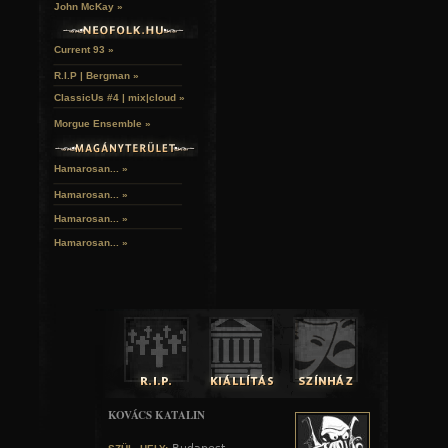
John McKay »
Current 93 »
R.I.P | Bergman »
ClassicUs #4 | mix|cloud »
Morgue Ensemble »
Hamarosan... »
Hamarosan...
»
Hamarosan...
»
Hamarosan...
»
KOVÁCS KATALIN