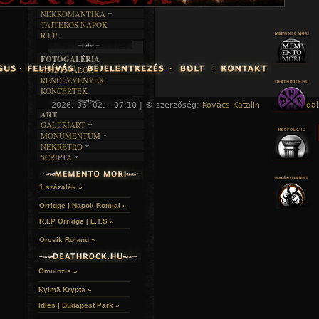
RENDEZVÉNYEK
SZÖVEGES
ÍRÁSTÖRTÉNET
NEKROMANTIKA
TAJTÉKOS NAPOK
AKTUÁLIS
R.I.P.
A MÚLT
FOTÓGALÉRIA
FESZTIVÁLOK
RENDEZVÉNYEK
KONCERTEK
2026. 06. 02. - 07:10 | © szerzőség:
Kovács Katalin
« Főoldal
ART
GALERIART
MONUMENTUM
ARTGALERI
NEKRETRO
TEMETŐK
KÉPREGÉNYEK
SCRIPTA
SZUBKULT
TEMPLOMOK
LAKÁSKULTS
NOVELLÁK
FEKETE LYUK
VÁRAK
VERSEK
RELIKVIÁK
HELYEK
1 százalék »
HALÁLTÁNC
Orridge | Napok Romjai »
R.I.P Orridge | L.T.S »
Orcsik Roland »
Omniozis »
Kylmä Krypta »
Idles | Budapest Park »