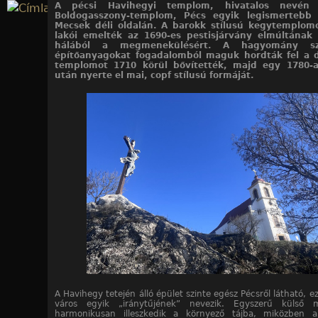
A pécsi Havihegyi templom, hivatalos nevén
Jump to navigation
Boldogasszony-templom, Pécs egyik legismertebb 
Mecsek déli oldalán. A barokk stílusú kegytemplom
lakói emelték az 1690-es pestisjárvány elmúltának
hálából a megmenekülésért. A hagyomány sz
építőanyagokat fogadalomból maguk hordták fel a 
templomot 1710 körül bővítették, majd egy 1780-a
után nyerte el mai, copf stílusú formáját.
A Havihegy tetején álló épület szinte egész Pécsről látható, e
város egyik „iránytűjének” nevezik. Egyszerű külső m
harmonikusan illeszkedik a környező tájba, miközben a