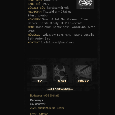
Budapest
SZÜL. HELY:
1977
SZÜL. IDŐ:
kertészmérnök
VÉGZETTSÉG:
Tiszteld a múltat és
FILOZÓFIA:
éltesd tovább!
Szerb Antal, Neil Gaiman, Clive
KÖNYVEK:
Barker, Babits Mihály, H. P. Lovecraft
Rosa crux, Septic flesh, Wardruna, Altan
ZENE:
Urag
Zdzislaw Beksinski, Tiziano Vecellio,
MŰVÉSZET:
Seth Anton Siro
katalinkovacs1@gmail.com
KONTAKT:
Budapest - A38 állóhajó
Darkways
elő: denevér
2026. augusztus 30., 18:30
Győr - A Beton