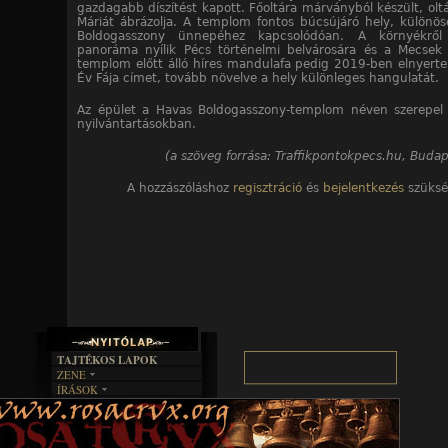
gazdagabb díszítést kapott. Főoltára márványból készült, olt
Máriát ábrázolja. A templom fontos búcsújáró hely, különö
Boldogasszony ünnepéhez kapcsolódóan. A környékről
panoráma nyílik Pécs történelmi belvárosára és a Mecsek 
templom előtt álló híres mandulafa pedig 2019-ben elnyerte
Év Fája címet, tovább növelve a hely különleges hangulatát.
Az épület a Havas Boldogasszony-templom néven szerepel 
nyilvántartásokban.
(a szöveg forrása: Traffikpontokpecs.hu, Budap
A hozzászóláshoz
regisztráció
és
bejelentkezés
szüksé
TAJTÉKOS LAPOK
ZENE
ÍRÁSOK
EGYÜTTESEK
BOSZORKÁNYKONYHA
IRODALOM
INTERJÚK
FEKETE HUMOR
FILM
FORDÍTÁSOK
KÉPES
MŰVÉSZET
DALSZÖVEGEK